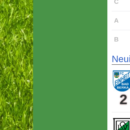
C
A
B
Neui
2