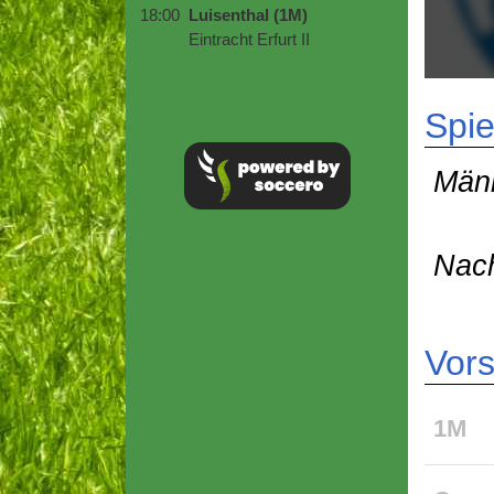
18:00
Luisenthal (1M)
Eintracht Erfurt II
Spie
Män
Nac
Vor
1M