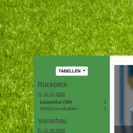
TABELLEN
Rückblick
Fr, 31.07.2026
Luisenthal (1M)
3
Mittelschmalkalden
2
Vorschau
Fr, 07.08.2026