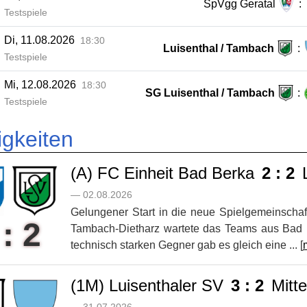
SpVgg Geratal
:
Testspiele
Di, 11.08.2026
18:30
Luisenthal / Tambach
:
Testspiele
Mi, 12.08.2026
18:30
SG Luisenthal / Tambach
:
Testspiele
gkeiten
(A) FC Einheit Bad Berka
2 : 2
L
— 02.08.2026
Gelungener Start in die neue Spielgemeinschaf
 : 2
Tambach-Dietharz wartete das Teams aus Bad B
technisch starken Gegner gab es gleich eine ... [
(1M) Luisenthaler SV
3 : 2
Mitte