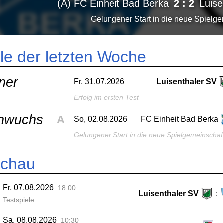
(1M) Luisenthaler SV
3 : 2
Mittel
Erfolg im ersten Test
le der letzten Woche
ner
Fr, 31.07.2026
Luisenthaler SV
Erfolg im ersten Test
hwuchs
A
So, 02.08.2026
FC Einheit Bad Berka
Gelungener Start in die neue Spielgemeinschaf
schau
Fr, 07.08.2026
18:00
Luisenthaler SV
:
Testspiele
Sa, 08.08.2026
10:30