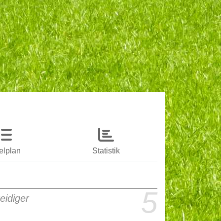
elplan
Statistik
5
eidiger