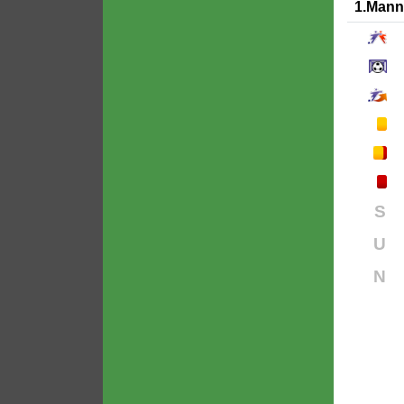
1.Mann
S
U
N