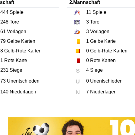
schaft
2.Mannschaft
444
Spiele
11
Spiele
248
Tore
3
Tore
61
Vorlagen
3
Vorlagen
79
Gelbe Karten
1
Gelbe Karte
8
Gelb-Rote Karten
0
Gelb-Rote Karten
1
Rote Karte
0
Rote Karten
231 Siege
S
4 Siege
73 Unentschieden
U
0 Unentschieden
140 Niederlagen
N
7 Niederlagen