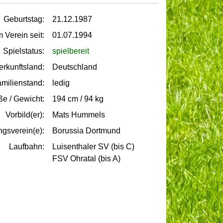
Geburtstag:
21.12.1987
m Verein seit:
01.07.1994
Spielstatus:
spielbereit
erkunftsland:
Deutschland
milienstand:
ledig
e / Gewicht:
194 cm / 94 kg
Vorbild(er):
Mats Hummels
ngsverein(e):
Borussia Dortmund
Laufbahn:
Luisenthaler SV (bis C)
FSV Ohratal (bis A)