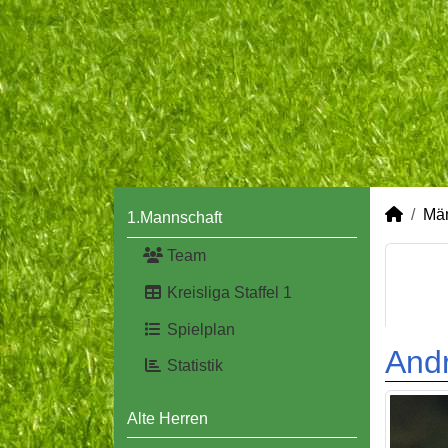
Mä
1.Mannschaft
Team
Kreisliga Staffel 1
Spielplan
Andr
Statistik
Alte Herren