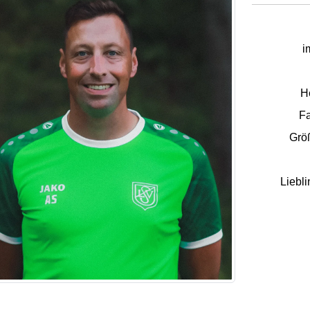
i
H
Fa
Größ
Liebli