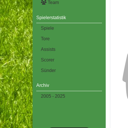
Team
Spielerstatistik
Spiele
Tore
Assists
Scorer
Sünder
Archiv
2005 - 2025