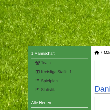
Mä
1.Mannschaft
Team
Kreisliga Staffel 1
Spielplan
Dani
Statistik
Alte Herren