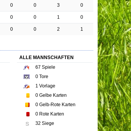
0
0
3
0
0
0
1
0
0
0
2
1
ALLE MANNSCHAFTEN
67
Spiele
0
Tore
1
Vorlage
0
Gelbe Karten
0
Gelb-Rote Karten
0
Rote Karten
S
32 Siege