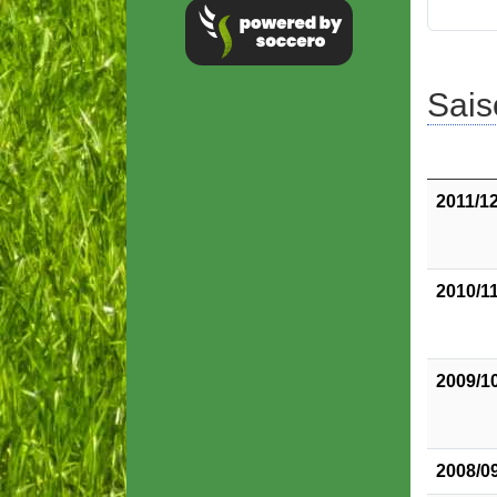
Sais
2011/1
2010/1
2009/1
2008/0