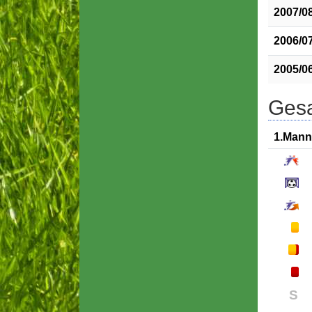
2007/0
2006/0
2005/0
Gesa
1.Mann
S