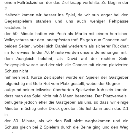
einem Fallrückzieher, der das Ziel knapp verfehlte. Zu Beginn der
2.
Halbzeit kamen wir besser ins Spiel, da wir nun enger bei den
Gegenspielern standen und uns auch weniger Fehlpässe
leisteten. In
der 50. Minute hatten wir Pech als Martin mit einem herrlichen
Volleyschuss nur den Innenpfosten traf. Es gab nun Chancen auf
beiden Seiten, wobei sich Daniel wiederum als sicherer Rückhalt
im Tor erwies. In der 70. Minute wurden unsere Bemühungen mit
dem Ausgleich belohnt, als David auf der rechten Seite
freigespielt wurde und der sich die Chance mit einem platzierten
Schuss nicht
nehmen ließ. Kurze Zeit später wurde ein Spieler der Gastgeber
folgerichtig mit Gelb-Rot vom Platz gestellt, wobei der Gegner
aufgrund seiner teilweise überharten Spielweise froh sein konnte,
dass man das Spiel nicht mit 8 Mann beendete. Der Platzverweis
beflügelte jedoch eher die Gastgeber als uns, so dass wir einige
Minuten mächtig unter Druck gerieten. So fiel dann auch das 2:1
in
der 80. Minute, als wir den Ball nicht wegbekamen und ein
Schuss gleich bei 2 Spielern durch die Beine ging und den Weg