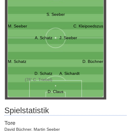
S. Seeber
M. Seeber
C. Kleipoedszus
A. Schatz
J. Seeber
M. Schatz
D. Büchner
D. Schatz
A. Sichardt
(76' C. Triebel)
D. Claus
Spielstatistik
Tore
David Büchner
,
Martin Seeber