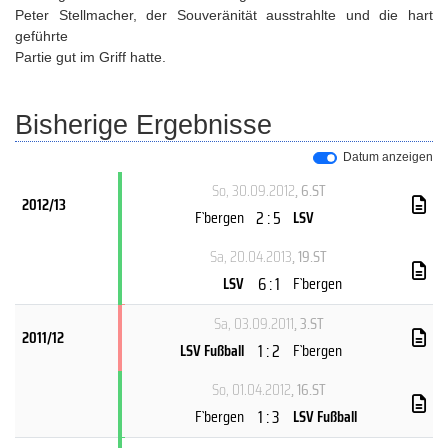
Peter Stellmacher, der Souveränität ausstrahlte und die hart
geführte
Partie gut im Griff hatte.
Bisherige Ergebnisse
Datum anzeigen
So, 30.09.2012
, 6.ST
2012/13
2 : 5
F`bergen
LSV
Sa, 20.04.2013
, 19.ST
6 : 1
LSV
F`bergen
Sa, 03.09.2011
, 3.ST
2011/12
1 : 2
LSV Fußball
F`bergen
So, 01.04.2012
, 16.ST
1 : 3
F`bergen
LSV Fußball