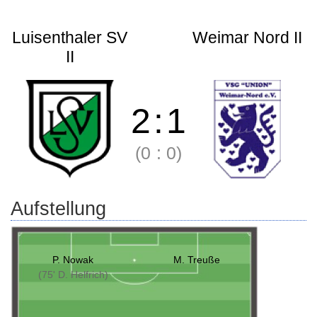
Luisenthaler SV
Weimar Nord II
II
2
:
1
(0
:
0)
Aufstellung
P. Nowak
M. Treuße
(75' D. Helfrich)