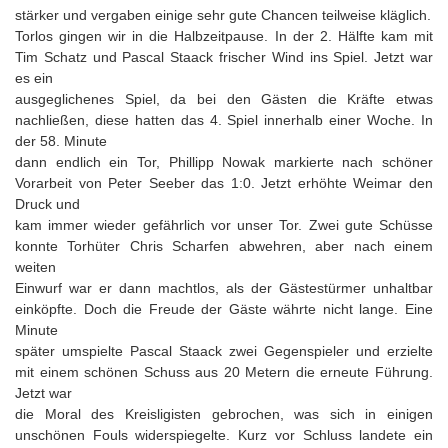
stärker und vergaben einige sehr gute Chancen teilweise kläglich.
Torlos gingen wir in die Halbzeitpause. In der 2. Hälfte kam mit
Tim Schatz und Pascal Staack frischer Wind ins Spiel. Jetzt war
es ein
ausgeglichenes Spiel, da bei den Gästen die Kräfte etwas
nachließen, diese hatten das 4. Spiel innerhalb einer Woche. In
der 58. Minute
dann endlich ein Tor, Phillipp Nowak markierte nach schöner
Vorarbeit von Peter Seeber das 1:0. Jetzt erhöhte Weimar den
Druck und
kam immer wieder gefährlich vor unser Tor. Zwei gute Schüsse
konnte Torhüter Chris Scharfen abwehren, aber nach einem
weiten
Einwurf war er dann machtlos, als der Gästestürmer unhaltbar
einköpfte. Doch die Freude der Gäste währte nicht lange. Eine
Minute
später umspielte Pascal Staack zwei Gegenspieler und erzielte
mit einem schönen Schuss aus 20 Metern die erneute Führung.
Jetzt war
die Moral des Kreisligisten gebrochen, was sich in einigen
unschönen Fouls widerspiegelte. Kurz vor Schluss landete ein