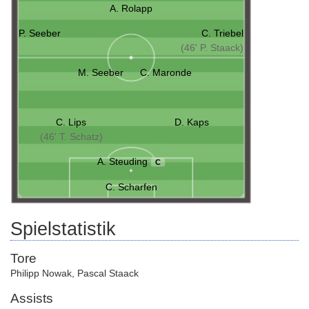
A. Rolapp
P. Seeber
C. Triebel
(46' P. Staack)
M. Seeber
C. Maronde
C. Lips
D. Kaps
(46' T. Schatz)
A. Steuding
C
C. Scharfen
Spielstatistik
Tore
Philipp Nowak
,
Pascal Staack
Assists