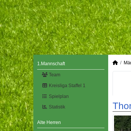
Mä
1.Mannschaft
Team
Kreisliga Staffel 1
Spielplan
Tho
Statistik
Alte Herren