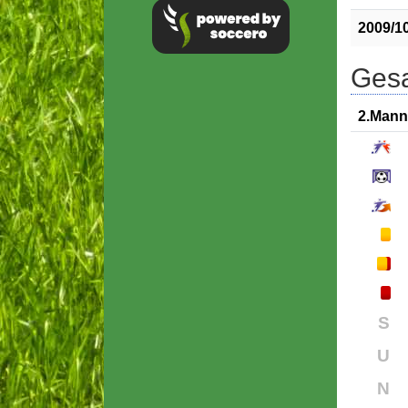
2009/1
Gesa
2.Mann
S
U
N