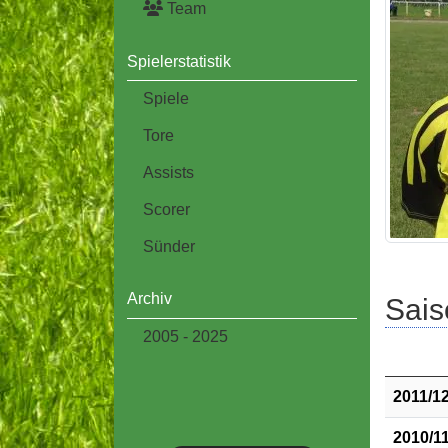
Team
Spielerstatistik
Spiele
Tore
Assists
Scorer
Sünder
Archiv
Sais
2005 - 2025
2011/1
2010/1