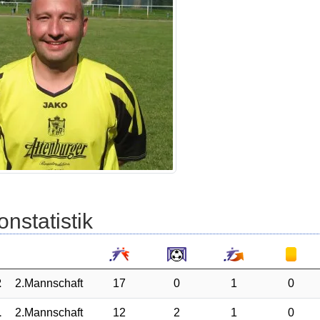
onstatistik
2
2.Mannschaft
17
0
1
0
1
2.Mannschaft
12
2
1
0