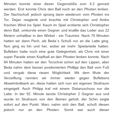
Minuten konnte einer dieser Gegenstöße zum 4:2 genutzt
werden. Erst konnte Chris den Ball noch an den Pfosten lenken.
Der Nachschuß jedoch sprang dann wiederum vom Pfosten ins
Tor. Dejan reagierte und brachte mit Christopher und Andre
frischen Wind ins Spiel. Kaum im Spiel eroberte sich Christiopher
denn Ball, umkurvte einen Gegner und knallte das Leder aus 22
Metern unhaltbar in den Winkel - ein Traumtor. Nach 70 Minuten
hatten wir dann Pech, als Beda´s Schuß nur an die Latte ging.
Nun ging es hin und her, wobei wir mehr Spielanteile hatten.
Bufleben hatte noch eine gute Gelegenheit, als Chris mit einer
super Parade einen Kopfball an den Pfosten lenken konnte. Nach
84 Minuten hatten wir den Torschrei schon auf den Lippen, aber
Beda nahm dem besser positionierten Phillipp den Ball vom Fuß
und vergab diese riesen Möglichkeit. Mit dem Mute der
Verzeiflung rannten wir immer wieder gegen Buflebens
Abwehrbollwerk an, diese hatten sich nun am eigenen Strafraum
eingeigelt. Auch Philipp traf mit einem Distanzschuss nur die
Latte. In der 92. Minute tanzte Christopher 2 Gegner aus und
wurde im Strafraum von den Beinen geholt, der Schiri zeigte
sofort auf den Punkt. Marc nahm sich den Ball, schoß diesen
jedoch nur an den Pfosten. Somit war auch dieser