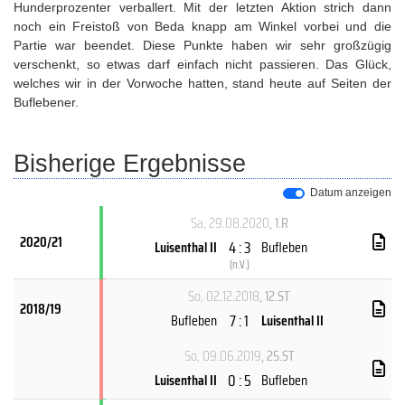
Hunderprozenter verballert. Mit der letzten Aktion strich dann
noch ein Freistoß von Beda knapp am Winkel vorbei und die
Partie war beendet. Diese Punkte haben wir sehr großzügig
verschenkt, so etwas darf einfach nicht passieren. Das Glück,
welches wir in der Vorwoche hatten, stand heute auf Seiten der
Buflebener.
Bisherige Ergebnisse
Datum anzeigen
Sa, 29.08.2020
, 1.R
2020/21
4 : 3
Luisenthal II
Bufleben
(
n.V.
)
So, 02.12.2018
, 12.ST
2018/19
7 : 1
Bufleben
Luisenthal II
So, 09.06.2019
, 25.ST
0 : 5
Luisenthal II
Bufleben