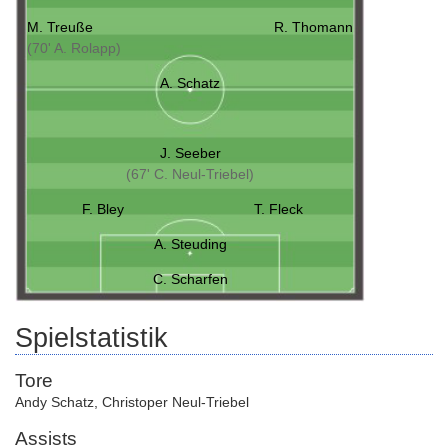
M. Treuße
R. Thomann
(70' A. Rolapp)
A. Schatz
J. Seeber
(67' C. Neul-Triebel)
F. Bley
T. Fleck
A. Steuding
C. Scharfen
Spielstatistik
Tore
Andy Schatz
,
Christoper Neul-Triebel
Assists