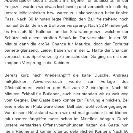
Abwehrspieler Beda´s Schuß ins eigene Tor abfälschte. In der
Folgezeit wurden wir etwas leichtsinnig und verspielten leichtfertig
unsere Möglichkeiten bzw. waren zu unkonzentriert beim finalen
Pass. Nach 30 Minuten legte Phillipp den Ball freistehend noch
mal auf Beda, dem der Ball aber versprang. Nach 32 Minuten gab
es Freistoß für Bufleben an der Strafraumgrenze, welchen der
Schütze mit einem straffen Schuß im Tor versenkte. In der 39.
Minute dann die große Chance für Maurice, doch der Torhüter
parierte glänzend. Leider haben wir in der 1. Hälfte die Chancen
verpasst, das Spiel vorzeitig zu entscheiden. So ging es mit dem
knappen Vorsprung in die Kabinen.
Bereits kurz nach Wiederanpfiff die kalte Dusche. Andreas
mißglückter Abwehrversuch wurde zur Vorlage des
Gästestürmers, welcher den Ball zum 2:2 einköpfte. Nach 50
Minuten Eckball für Bufleben, auch hier standen wir zu weit weg
vom Gegner. Der Gästelibero konnte zur Führung einnicken. Bei
einem ebenen Platz wäre dieser Ball aber wohl vorbei gegangen.
Von diesem Rückstand waren wir erst mal geschockt und blieben
mit unseren Angriffen meist schon im Mittelfeld hängen. Durch
unsere verstärkten Offensivbemühungen hatten die Gäste nun
mehr Räume und kamen öfter zu gefährlichen Kontern. Nach 66