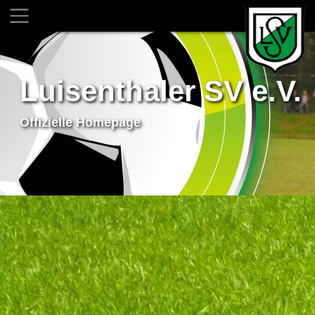
Luisenthaler SV e.V.
Offizielle Homepage