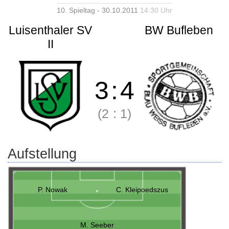
10. Spieltag - 30.10.2011
14:30 Uhr
Luisenthaler SV
BW Bufleben
II
3
:
4
(2
:
1)
Aufstellung
P. Nowak
C. Kleipoedszus
M. Seeber