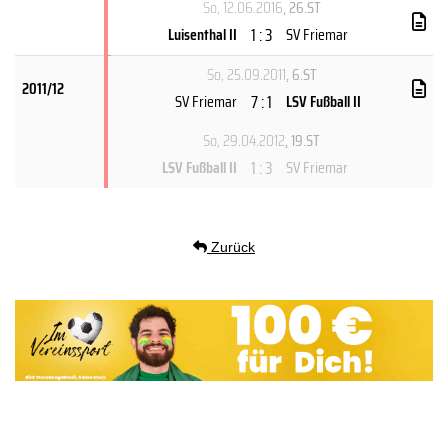
So, 12.06.2016
, 26.ST
1 : 3
Luisenthal II
SV Friemar
So, 25.09.2011
, 6.ST
2011/12
7 : 1
SV Friemar
LSV Fußball II
So, 29.04.2012
, 19.ST
1 : 3
LSV Fußball II
SV Friemar
Zurück