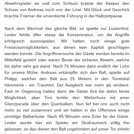
Abwehrspieler an und zum Schluss kratzte der Keeper den
Schuss von Andreas noch von der Linie. Mit Glück und Geschick
brachte Friemar die unverdiente Führung in die Halbzeitpause.
Nach dem Wechsel das gleiche Bild, es spielte nur Luisenthal.
Leider fehlte öfter etwas die Konzentration, um die Angriffe
erfolgreich auszuspielen. Wir hatten noch einige gute
Freistossmöglichkeiten, aus denen kein Kapital geschlagen
werden konnte. Die Angriffsversuche der Gäste wurden bereits im
Mittelfeld gestört oder waren Beute der sicheren Abwehr, welche
bis dahin sehr gut stand. Nach 74 Minuten dann endlich der Lohn
für unsere Mühe. Andreas erkämpfte sich den Ball, spielte auf
Philipp, welcher den Ball aus 25 Metern in den Torwinkel
hämmerte - ein Traumtor. Der Ausgleich war mehr als verdient.
Fast im Gegenzug hatten dann die Gäste ihre bis dahin beste
Möglichkeit, aber Toni lenkte den Weitschuss mit einer
Glanzparade über den Querbalken. Nun lief bei uns auch nicht
mehr so viel zusammen und wir hatten in der Offensive einige
unnötige Ballverluste. Nach 85 Minuten eine Ecke für die Gäste.
Leider wurde hier ein Spieler am Strafraumeck völlig frei
gelassen, so das dieser den Ball ungehindert auf unser Tor zirkeln