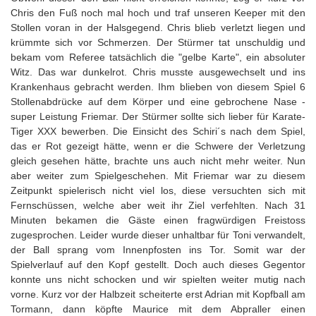
Chris den Fuß noch mal hoch und traf unseren Keeper mit den
Stollen voran in der Halsgegend. Chris blieb verletzt liegen und
krümmte sich vor Schmerzen. Der Stürmer tat unschuldig und
bekam vom Referee tatsächlich die "gelbe Karte", ein absoluter
Witz. Das war dunkelrot. Chris musste ausgewechselt und ins
Krankenhaus gebracht werden. Ihm blieben von diesem Spiel 6
Stollenabdrücke auf dem Körper und eine gebrochene Nase -
super Leistung Friemar. Der Stürmer sollte sich lieber für Karate-
Tiger XXX bewerben. Die Einsicht des Schiri´s nach dem Spiel,
das er Rot gezeigt hätte, wenn er die Schwere der Verletzung
gleich gesehen hätte, brachte uns auch nicht mehr weiter. Nun
aber weiter zum Spielgeschehen. Mit Friemar war zu diesem
Zeitpunkt spielerisch nicht viel los, diese versuchten sich mit
Fernschüssen, welche aber weit ihr Ziel verfehlten. Nach 31
Minuten bekamen die Gäste einen fragwürdigen Freistoss
zugesprochen. Leider wurde dieser unhaltbar für Toni verwandelt,
der Ball sprang vom Innenpfosten ins Tor. Somit war der
Spielverlauf auf den Kopf gestellt. Doch auch dieses Gegentor
konnte uns nicht schocken und wir spielten weiter mutig nach
vorne. Kurz vor der Halbzeit scheiterte erst Adrian mit Kopfball am
Tormann, dann köpfte Maurice mit dem Abpraller einen