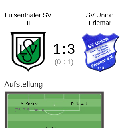
Luisenthaler SV
SV Union
II
Friemar
1
:
3
(0
:
1)
Aufstellung
A. Kozitza
P. Nowak
(76' P. Schönau)