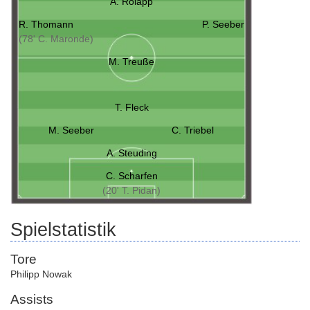
A. Rolapp
R. Thomann
P. Seeber
(78' C. Maronde)
M. Treuße
T. Fleck
M. Seeber
C. Triebel
A. Steuding
C. Scharfen
(20' T. Pidan)
Spielstatistik
Tore
Philipp Nowak
Assists