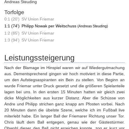
Andreas Steuding
Torfolge
0:1 (20')
SV Union Friemar
1:1 (74')
Philipp Nowak per Weitschuss
(Andreas Steuding)
1:2 (85')
SV Union Friemar
1:3 (94')
SV Union Friemar
Leistungssteigerung
Nach der Blamage im Hinspiel waren wir auf Wiedergutmachung
aus. Dementsprechend gingen wir hoch motiviert in diese Partie,
um den Aufstiegsaspiranten ein Bein zu stellen. Von Beginn an
wurde Friemar unter Druck gesetzt und die größeren Spielanteile
lagen bei uns. In den ersten 15 Minuten hatten wir gleich zwei
dicke Möglichkeiten aus kurzer Distanz. Aber die Schüsse von
Andre und Philipp strichen ganz knapp am Pfosten vorbei. Nach
20 Minuten dann die übelste Szene, welche ich im Fußball live
miterlebt habe. Ein langer Ball der Friemarer Richtung unser Tor.
Chris läuft dem Ball entgegen, genau wie der Gästestürmer.
Obwohl dieser den Ball nicht erreichen konnte, zog er kurz vor