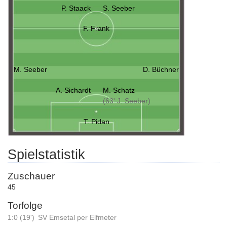
P. Staack
S. Seeber
F. Frank
M. Seeber
D. Büchner
A. Sichardt
M. Schatz
(63' J. Seeber)
T. Pidan
Spielstatistik
Zuschauer
45
Torfolge
1:0 (19')
SV Emsetal per Elfmeter