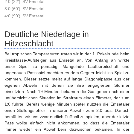
2:0 (22')
SV Emsetal
3:0 (60')
SV Emsetal
4:0 (90')
SV Emsetal
Deutliche Niederlage in
Hitzeschlacht
Bei tropischen Temperaturen traten wir in der 1. Pokalrunde beim
Kreisklasse-Aufsteiger aus Emsetal an. Von Anfang an wirkte
unser Spiel zu pomadig. Mangelnde Laufbereitschaft und
ungenaues Passspiel machten es dem Gegner leicht ins Spiel zu
kommen. Dieser setzte meist auf lange Diagonalpässe aus der
eigenen Abwehr, mit denen sie ihre engagierten Stürmer
einsetzten. Nach 19 Minuten bekamen die Gastgeber nach einer
unübersichtlichen Situation im Strafraum einen Elfmeter, der zum
1:0 führte. Bereits wenige Minuten später nutzten die Emsetaler
einen Stellungsfehler in unserer Abwehr zum 2:0 aus. Danach
bemühten wir uns zwar endlich Fußball zu spielen, aber der letzte
Pass wollte einfach nicht ankommen, so dass die Emsetaler
immer wieder ein Abwehrbein dazwischen bekamen. In der