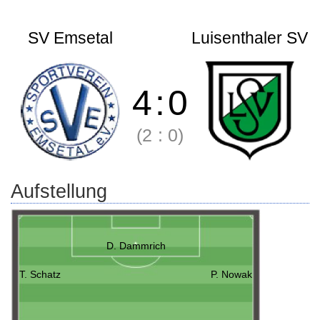
SV Emsetal
Luisenthaler SV
4
:
0
(2
:
0)
Aufstellung
D. Dammrich
T. Schatz
P. Nowak