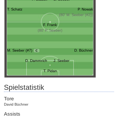
T. Schatz
P. Nowak
(80' M. Seeber (#2))
F. Frank
(80' P. Seeber)
M. Seeber (#7)
D. Büchner
C
D. Dammrich
J. Seeber
T. Pidan
Spielstatistik
Tore
David Büchner
Assists