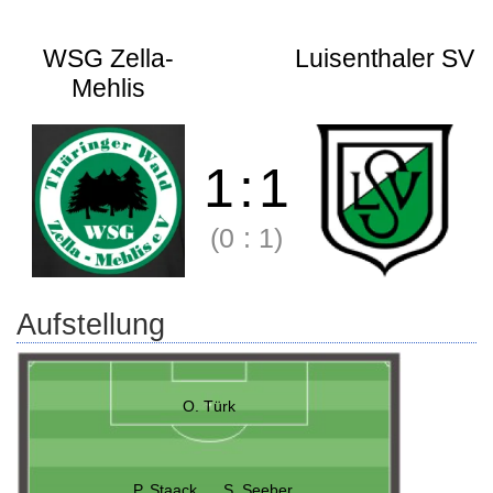
WSG Zella-
Luisenthaler SV
Mehlis
1
:
1
(0
:
1)
Aufstellung
O. Türk
P. Staack
S. Seeber