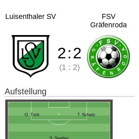
Luisenthaler SV
FSV
Gräfenroda
2
:
2
(1
:
2)
Aufstellung
O. Türk
T. Schatz
S. Seeber