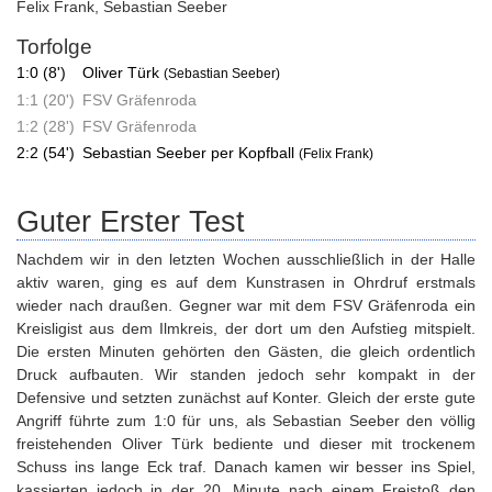
Felix Frank
,
Sebastian Seeber
Torfolge
1:0 (8')
Oliver Türk
(Sebastian Seeber)
1:1 (20')
FSV Gräfenroda
1:2 (28')
FSV Gräfenroda
2:2 (54')
Sebastian Seeber per Kopfball
(Felix Frank)
Guter Erster Test
Nachdem wir in den letzten Wochen ausschließlich in der Halle
aktiv waren, ging es auf dem Kunstrasen in Ohrdruf erstmals
wieder nach draußen. Gegner war mit dem FSV Gräfenroda ein
Kreisligist aus dem Ilmkreis, der dort um den Aufstieg mitspielt.
Die ersten Minuten gehörten den Gästen, die gleich ordentlich
Druck aufbauten. Wir standen jedoch sehr kompakt in der
Defensive und setzten zunächst auf Konter. Gleich der erste gute
Angriff führte zum 1:0 für uns, als Sebastian Seeber den völlig
freistehenden Oliver Türk bediente und dieser mit trockenem
Schuss ins lange Eck traf. Danach kamen wir besser ins Spiel,
kassierten jedoch in der 20. Minute nach einem Freistoß den