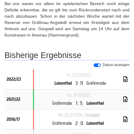
Bei uns waren vor allem im spielerischen Bereich noch einige
Defizite erkennbar, die es gilt bis zum Rückrundenstart nach und
nach abzubauen. Schon in der nächsten Woche wartet mit der
Reserve von Gräfinau-Angstedt erneut ein Kreisligist aus dem
Ilmkreis auf uns. Gespielt wird am Samstag um 14 Uhr auf dem
Kunstrasen in Ilmenau (Hammergrund).
Bisherige Ergebnisse
Datum anzeigen
Fr, 22.07.2022
,
2022/23
3 : 11
Luisenthal
Gräfenroda
Sa, 31.07.2021
,
2021/22
1 : 5
Gräfenroda
Luisenthal
Mi, 20.07.2016
, Testspiel
2016/17
2 : 0
Gräfenroda
Luisenthal