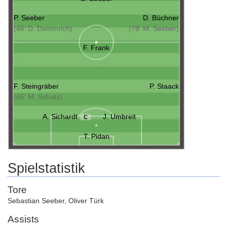
P. Seeber
D. Büchner
(46' D. Dammrich)
(78' M. Seeber)
F. Frank
F. Steingräber
P. Staack
(65' M. Schatz)
A. Sichardt
J. Umbreit
C
T. Pidan
Spielstatistik
Tore
Sebastian Seeber
,
Oliver Türk
Assists