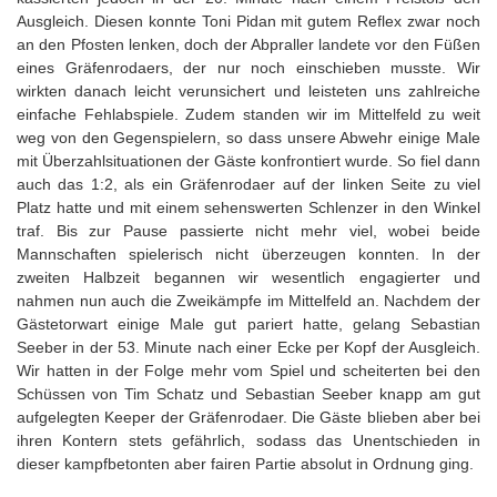
Ausgleich. Diesen konnte Toni Pidan mit gutem Reflex zwar noch
an den Pfosten lenken, doch der Abpraller landete vor den Füßen
eines Gräfenrodaers, der nur noch einschieben musste. Wir
wirkten danach leicht verunsichert und leisteten uns zahlreiche
einfache Fehlabspiele. Zudem standen wir im Mittelfeld zu weit
weg von den Gegenspielern, so dass unsere Abwehr einige Male
mit Überzahlsituationen der Gäste konfrontiert wurde. So fiel dann
auch das 1:2, als ein Gräfenrodaer auf der linken Seite zu viel
Platz hatte und mit einem sehenswerten Schlenzer in den Winkel
traf. Bis zur Pause passierte nicht mehr viel, wobei beide
Mannschaften spielerisch nicht überzeugen konnten. In der
zweiten Halbzeit begannen wir wesentlich engagierter und
nahmen nun auch die Zweikämpfe im Mittelfeld an. Nachdem der
Gästetorwart einige Male gut pariert hatte, gelang Sebastian
Seeber in der 53. Minute nach einer Ecke per Kopf der Ausgleich.
Wir hatten in der Folge mehr vom Spiel und scheiterten bei den
Schüssen von Tim Schatz und Sebastian Seeber knapp am gut
aufgelegten Keeper der Gräfenrodaer. Die Gäste blieben aber bei
ihren Kontern stets gefährlich, sodass das Unentschieden in
dieser kampfbetonten aber fairen Partie absolut in Ordnung ging.