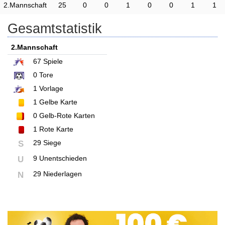
2.Mannschaft
25
0
0
1
0
0
1
1
Gesamtstatistik
2.Mannschaft
67
Spiele
0
Tore
1
Vorlage
1
Gelbe Karte
0
Gelb-Rote Karten
1
Rote Karte
29 Siege
S
9 Unentschieden
U
29 Niederlagen
N