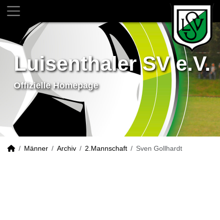
Luisenthaler SV e.V.
Offizielle Homepage
Männer
Archiv
2.Mannschaft
Sven Gollhardt