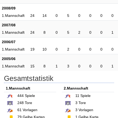
2008/09
1.Mannschaft
24
14
0
5
0
0
0
0
2007/08
1.Mannschaft
24
8
0
5
2
0
0
1
2006/07
1.Mannschaft
19
10
0
2
0
0
0
0
2005/06
1.Mannschaft
15
8
1
3
0
0
0
1
Gesamtstatistik
1.Mannschaft
2.Mannschaft
444
Spiele
11
Spiele
248
Tore
3
Tore
61
Vorlagen
3
Vorlagen
79
Gelbe Karten
1
Gelbe Karte