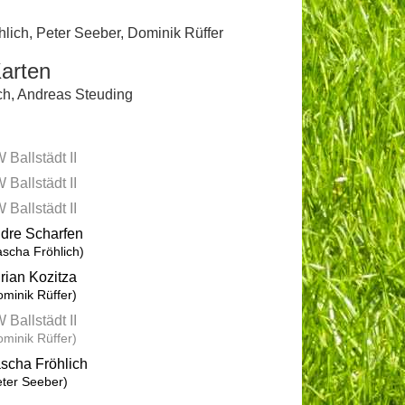
hlich
,
Peter Seeber
,
Dominik Rüffer
arten
ch
,
Andreas Steuding
 Ballstädt II
 Ballstädt II
 Ballstädt II
dre Scharfen
ascha Fröhlich)
rian Kozitza
ominik Rüffer)
 Ballstädt II
ominik Rüffer)
scha Fröhlich
eter Seeber)