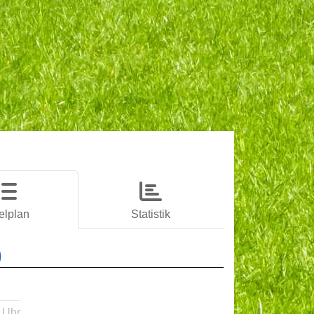
elplan
Statistik
)
 Uhr