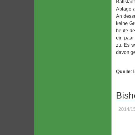
Ballstäd
Ablage a
An desse
keine Gr
heute de
ein paar
zu. Es w
davon ge
Quelle:
l
Bish
2014/1