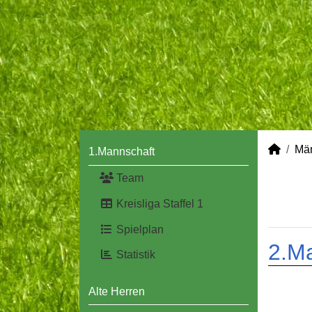
Mä
1.Mannschaft
Team
Kreisliga Staffel 1
Spielplan
2.M
Statistik
Alte Herren