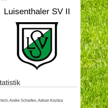
Luisenthaler SV II
atistik
hlich
,
Andre Scharfen
,
Adrian Kozitza