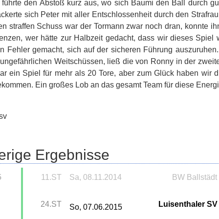
t führte den Abstoß kurz aus, wo sich Baumi den Ball durch g
ckerte sich Peter mit aller Entschlossenheit durch den Strafr
n straffen Schuss war der Tormann zwar noch dran, konnte ih
enzen, wer hätte zur Halbzeit gedacht, dass wir dieses Spiel
n Fehler gemacht, sich auf der sicheren Führung auszuruhe
 ungefährlichen Weitschüssen, ließ die von Ronny in der zweite
ar ein Spiel für mehr als 20 Tore, aber zum Glück haben wir
kommen. Ein großes Lob an das gesamt Team für diese Energiel
sv
erige Ergebnisse
5
11.ST
Sa, 08.11.2014
BW Ballstädt 
24.ST
Luisenthaler SV 
So, 07.06.2015