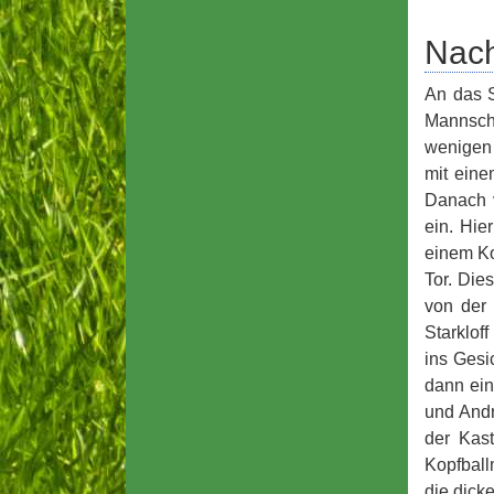
Nach
An das S
Mannsch
wenigen 
mit eine
Danach v
ein. Hie
einem Ko
Tor. Die
von der 
Starklof
ins Gesi
dann ein
und Andr
der Kas
Kopfball
die dick