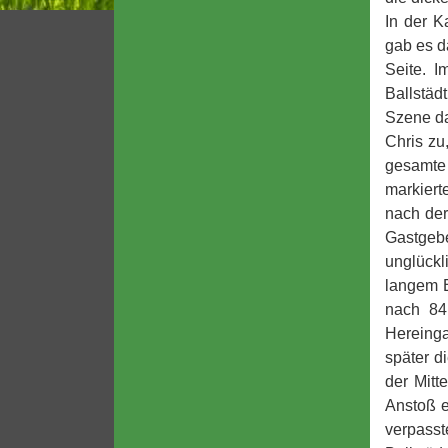
In der K
gab es d
Seite. 
Ballstäd
Szene dan
Chris zu
gesamte 
markiert
nach der
Gastgebe
unglückl
langem B
nach 84
Hereing
später d
der Mitt
Anstoß e
verpasst