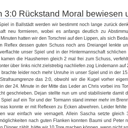
 3:0 Rückstand Moral bewiesen u
piel in Ballstädt werden wir bestimmt noch lange zurück den
aft neu formieren, wobei es anfangs deutlich zu Abstimm
Minuten hatten wir den Torschrei auf den Lippen, als sich Beda
m Reflex dessen guten Schuss noch ans Dreiangel lenkte und 
erflachte unser Spiel und in der Hintermannschaft schlichen
r kamen die Hausherren gleich 2 mal frei zum Schuss, verfeh
nter über links nicht zielstrebig nachliefen zog Lindemann auf 
s brachte leider noch mehr Unruhe in unser Spiel und in der 15
Strafraumgrenze das 2:0, obwohl wir die Kugel vorher eigent
f in der 24. Minute in der Mitte das Leder an Chris vorbei ins T
cht geschrieben. Dejan stellte nun um und stabilisierte damit 
 Spiel auf ein Tor und der Tormann stand immer mehr im Br
eas konnte er mit Reflexen zu Ecken abwehren. Leider fehlte
ten war einfach wie vernagelt. Allein Sascha setzte gleic
möglichkeiten nach guten Flanken konnten Baumi und Peter 
en Dinger zählt, hätte wir 10 Tore machen können, wenn nicht 