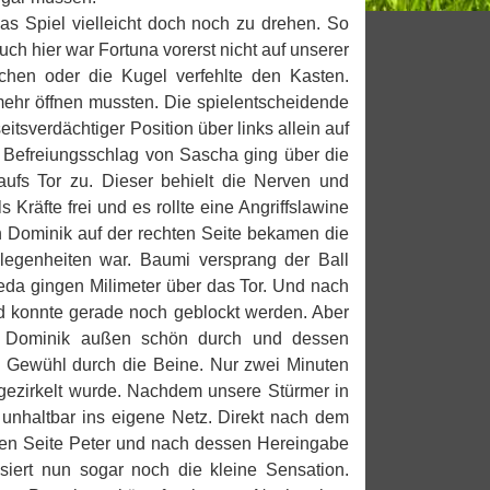
das Spiel vielleicht doch noch zu drehen. So
ch hier war Fortuna vorerst nicht auf unserer
hen oder die Kugel verfehlte den Kasten.
r mehr öffnen mussten. Die spielentscheidende
itsverdächtiger Position über links allein auf
e Befreiungsschlag von Sascha ging über die
aufs Tor zu. Dieser behielt die Nerven und
Kräfte frei und es rollte eine Angriffslawine
n Dominik auf der rechten Seite bekamen die
elegenheiten war. Baumi versprang der Ball
eda gingen Milimeter über das Tor. Und nach
 konnte gerade noch geblockt werden. Aber
ch Dominik außen schön durch und dessen
Gewühl durch die Beine. Nur zwei Minuten
gezirkelt wurde. Nachdem unsere Stürmer in
 unhaltbar ins eigene Netz. Direkt nach dem
inken Seite Peter und nach dessen Hereingabe
iert nun sogar noch die kleine Sensation.