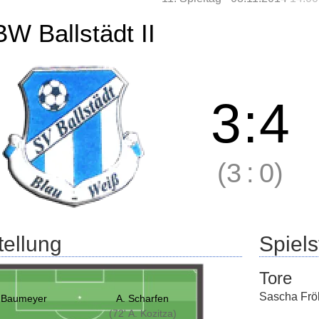
BW Ballstädt II
3
:
4
(3
:
0)
tellung
Spielst
Tore
Sascha Frö
 Baumeyer
A. Scharfen
(72' A. Kozitza)