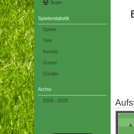
Team
Spielerstatistik
Spiele
Tore
Assists
Scorer
Sünder
Archiv
Aufs
2005 - 2025
A.