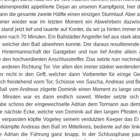
abinenpredikt appellierte Dejan an unseren Kampfgeist, hier 
ann die gesamte zweite Hälfte einen einzigen Sturmlauf. Aber au
Immer wieder war im letzten Moment ein Abwehrbein dazwisc
t stand jetzt tief und lauerte auf Konter, da wir ja hinten imme
n nach 70 Minuten. Ein Ballstädter Angreifer lief aus stark abse
, welcher den Ball abwehren konnte. Der daraus resultierend
Hintermannschaft der Gastgeber und nun lief Andre allein 
e den hochverdienten Anschlusstreffer. Das setzte nun nochmals 
 anderen Richtung Tor. Vor allen den immer stärker werdende
r nicht in den Griff, welcher dann Vorbereiter für einige G
ich freistehend vorm Tor; Schüsse von Sascha, Andreas und B
all vom Andreas zögerte Dominik einen Moment zu lange und
 Minuten war es dann endlich soweit. Wieder setzte si
abe schoss der eingewechselte Adrian dem Tormann aus dem 
ie nächste Ecke, welche von Dominik auf den langen Pfosten 
e verpassten köpfte Vogeley seinem verdutzten Keeper das Ei
rkämpfte Andreas den Ball im Mittelkreis, bediente auf der l
e Adrian die Führung ganz knapp. In der Schlussphase pass