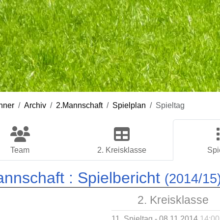
nner
Archiv
2.Mannschaft
Spielplan
Spieltag
Team
2. Kreisklasse
Spi
annschaft :
Spielbericht
(2014/15
2. Kreisklasse
11. Spieltag - 08.11.2014
14:00