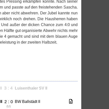
utes Pressing erkämpfen konnte. Nach seiner
aum und passte auf den freistehenden Sascha.
n aber nicht abwehren. Der Jubel kannte nun
 wirklich noch drehen. Die Hausherren haben
n. Und außer der dicken Chance zum 4:0 und
n Hälfte gut organisierte Abwehr nichts mehr
 die 4 gemacht und sind mit dem blauen Auge
eistung in der zweiten Halbzeit.
3 : 4
II
Luisenthaler SV II
2 : 0
II
BW Ballstädt II
(
U
)