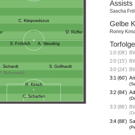
Assists
Sascha Frö
C. Kleipoedszus
Gelbe K
Ronny Kirs
er
D. Rüffer
Torfolge
S. Fröhlich
A. Steuding
1:0 (08')
BW
2:0 (15')
BW
. Sichardt
S. Gollhardt
3:0 (24')
BW
P. Bubrowski)
3:1 (60')
An
(S
R. Kirsch
3:2 (84')
Ad
C. Scharfen
(D
3:3 (86')
BW
(D
3:4 (88')
Sa
(P