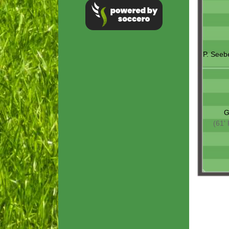
P. Seeb
G
(61' 