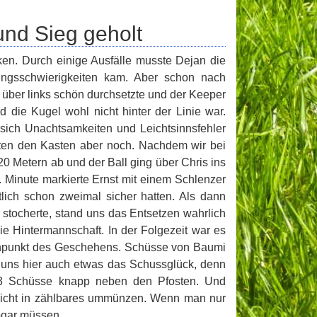
nd Sieg geholt
ken. Durch einige Ausfälle musste Dejan die
ungsschwierigkeiten kam. Aber schon nach
 über links schön durchsetzte und der Keeper
die Kugel wohl nicht hinter der Linie war.
 sich Unachtsamkeiten und Leichtsinnsfehler
lten den Kasten aber noch. Nachdem wir bei
20 Metern ab und der Ball ging über Chris ins
. Minute markierte Ernst mit einem Schlenzer
lich schon zweimal sicher hatten. Als dann
or stocherte, stand uns das Entsetzen wahrlich
die Hintermannschaft. In der Folgezeit war es
ennpunkt des Geschehens. Schüsse von Baumi
 uns hier auch etwas das Schussglück, denn
h 3 Schüsse knapp neben den Pfosten. Und
nicht in zählbares ummünzen. Wenn man nur
sogar müssen.