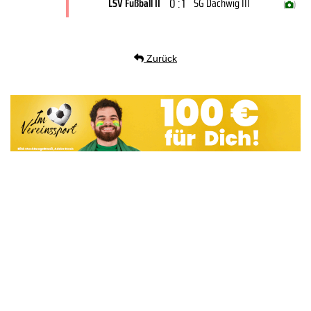
0 : 1
LSV Fußball II
SG Dachwig III
(
)
Zurück