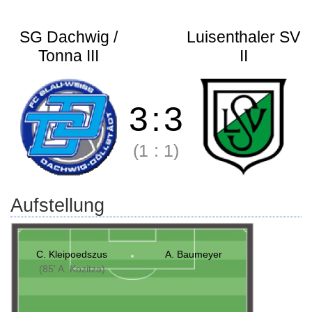
SG Dachwig /
Luisenthaler SV
Tonna III
II
3
:
3
(1
:
1)
Aufstellung
C. Kleipoedszus
A. Baumeyer
(85' A. Kozitza)