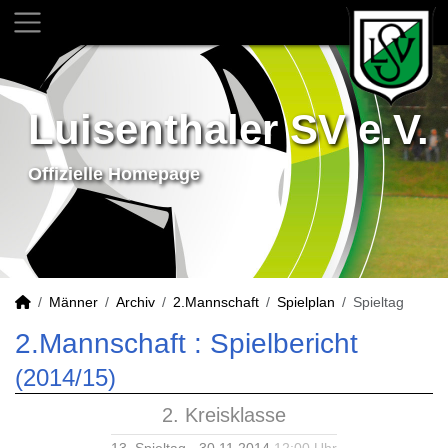
Luisenthaler SV e.V.
Offizielle Homepage
Männer
Archiv
2.Mannschaft
Spielplan
Spieltag
2.Mannschaft :
Spielbericht
(2014/15)
2. Kreisklasse