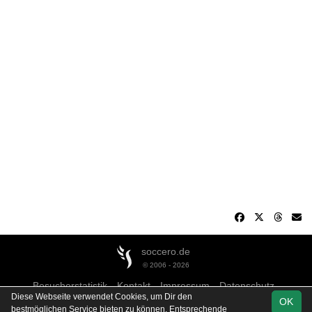
soccero.de
© 2006 - 2026
Besucherstatistik
Kontakt
Impressum
Datenschutz
Diese Webseite verwendet Cookies, um Dir den
OK
bestmöglichen Service bieten zu können. Entsprechende