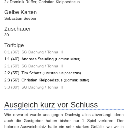
2x Dominik Rüffer
,
Christian Kleipoedszus
Gelbe Karten
Sebastian Seeber
Zuschauer
30
Torfolge
0:1 (36')
SG Dachwig / Tonna III
1:1 (40')
Andreas Steuding
(Dominik Rüffer)
2:1 (50')
SG Dachwig / Tonna III
2:2 (55')
Tim Schatz
(Christian Kleipoedszus)
2:3 (56')
Christian Kleipoedszus
(Dominik Rüffer)
3:3 (89')
SG Dachwig / Tonna III
Ausgleich kurz vor Schluss
Wie erwartet wurde uns gegen Dachwig alles abverlangt, denn
auch die Gastgeber hatten bisher nur 1 Spiel verloren. Der
holprige Ausweichplatz hatte ein sehr starkes Gefälle, wo wir in