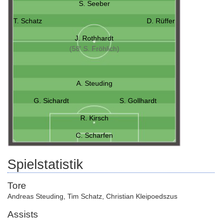
S. Seeber
T. Schatz
D. Rüffer
J. Rothhardt
(58' S. Fröhlich)
A. Steuding
G. Sichardt
S. Gollhardt
R. Kirsch
C. Scharfen
Spielstatistik
Tore
Andreas Steuding
,
Tim Schatz
,
Christian Kleipoedszus
Assists