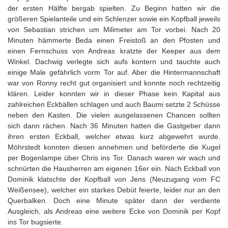
der ersten Hälfte bergab spielten. Zu Beginn hatten wir die
größeren Spielanteile und ein Schlenzer sowie ein Kopfball jeweils
von Sebastian strichen um Milimeter am Tor vorbei. Nach 20
Minuten hämmerte Beda einen Freistoß an den Pfosten und
einen Fernschuss von Andreas kratzte der Keeper aus dem
Winkel. Dachwig verlegte sich aufs kontern und tauchte auch
einige Male gefährlich vorm Tor auf. Aber die Hintermannschaft
war von Ronny recht gut organisiert und konnte noch rechtzeitig
klären. Leider konnten wir in dieser Phase kein Kapital aus
zahlreichen Eckbällen schlagen und auch Baumi setzte 2 Schüsse
neben den Kasten. Die vielen ausgelassenen Chancen sollten
sich dann rächen. Nach 36 Minuten hatten die Gastgeber dann
ihren ersten Eckball, welcher etwas kurz abgewehrt wurde.
Möhrstedt konnten diesen annehmen und beförderte die Kugel
per Bogenlampe über Chris ins Tor. Danach waren wir wach und
schnürten die Hausherren am eigenen 16er ein. Nach Eckball von
Dominik klatschte der Kopfball von Jens (Neuzugang vom FC
Weißensee), welcher ein starkes Debüt feierte, leider nur an den
Querbalken. Doch eine Minute später dann der verdiente
Ausgleich, als Andreas eine weitere Ecke von Dominik per Kopf
ins Tor bugsierte.