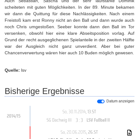
Auch Sebastian, Sascha und der sehr laufstarke Dominik
scheiteten mit guten Möglichkeiten. In der 89. Minute bekamen
wir dann die Quittung für diese Nachlässigkeiten. Nach einem
Freistoß kam erst Ronny nicht an den Ball und dann wurde auch
noch Chris umgestoßen. Seeber konnte dann den Ball im Tor
versenken, obwohl hier eine klare Abseitsposition vorlag. Auf
Grund der recht ausgeglichenen Spielanteile in der zweiten Hälfte
war der Ausgleich nicht ganz unverdient. Aber bei guter
Chancenverwertung wären hier auch 10 Buden möglich gewesen.
Quelle:
lsv
Bisherige Ergebnisse
Datum anzeigen
So, 30.11.2014
, 13.ST
2014/15
3 : 3
SG Dachwig III
LSV Fußball II
Sa, 20.06.2015
, 26.ST