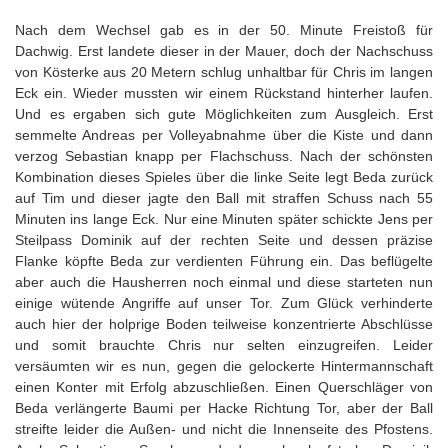
Nach dem Wechsel gab es in der 50. Minute Freistoß für
Dachwig. Erst landete dieser in der Mauer, doch der Nachschuss
von Kösterke aus 20 Metern schlug unhaltbar für Chris im langen
Eck ein. Wieder mussten wir einem Rückstand hinterher laufen.
Und es ergaben sich gute Möglichkeiten zum Ausgleich. Erst
semmelte Andreas per Volleyabnahme über die Kiste und dann
verzog Sebastian knapp per Flachschuss. Nach der schönsten
Kombination dieses Spieles über die linke Seite legt Beda zurück
auf Tim und dieser jagte den Ball mit straffen Schuss nach 55
Minuten ins lange Eck. Nur eine Minuten später schickte Jens per
Steilpass Dominik auf der rechten Seite und dessen präzise
Flanke köpfte Beda zur verdienten Führung ein. Das beflügelte
aber auch die Hausherren noch einmal und diese starteten nun
einige wütende Angriffe auf unser Tor. Zum Glück verhinderte
auch hier der holprige Boden teilweise konzentrierte Abschlüsse
und somit brauchte Chris nur selten einzugreifen. Leider
versäumten wir es nun, gegen die gelockerte Hintermannschaft
einen Konter mit Erfolg abzuschließen. Einen Querschläger von
Beda verlängerte Baumi per Hacke Richtung Tor, aber der Ball
streifte leider die Außen- und nicht die Innenseite des Pfostens.