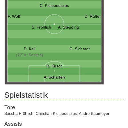
C. Kleipoedszus
F. Wolf
D. Rüffer
S. Fröhlich
A. Steuding
D. Keil
G. Sichardt
(72' A. Kozitza)
R. Kirsch
A. Scharfen
Spielstatistik
Tore
Sascha Fröhlich
,
Christian Kleipoedszus
,
Andre Baumeyer
Assists