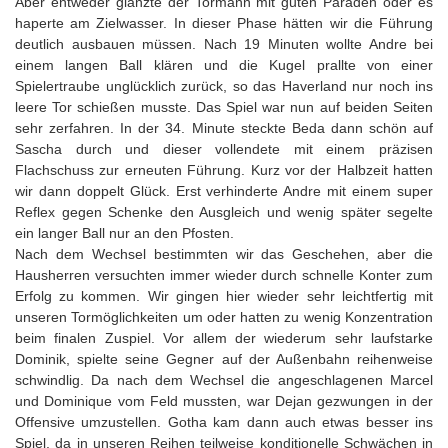
Aber entweder glänzte der Tormann mit guten Paraden oder es
haperte am Zielwasser. In dieser Phase hätten wir die Führung
deutlich ausbauen müssen. Nach 19 Minuten wollte Andre bei
einem langen Ball klären und die Kugel prallte von einer
Spielertraube unglücklich zurück, so das Haverland nur noch ins
leere Tor schießen musste. Das Spiel war nun auf beiden Seiten
sehr zerfahren. In der 34. Minute steckte Beda dann schön auf
Sascha durch und dieser vollendete mit einem präzisen
Flachschuss zur erneuten Führung. Kurz vor der Halbzeit hatten
wir dann doppelt Glück. Erst verhinderte Andre mit einem super
Reflex gegen Schenke den Ausgleich und wenig später segelte
ein langer Ball nur an den Pfosten.
Nach dem Wechsel bestimmten wir das Geschehen, aber die
Hausherren versuchten immer wieder durch schnelle Konter zum
Erfolg zu kommen. Wir gingen hier wieder sehr leichtfertig mit
unseren Tormöglichkeiten um oder hatten zu wenig Konzentration
beim finalen Zuspiel. Vor allem der wiederum sehr laufstarke
Dominik, spielte seine Gegner auf der Außenbahn reihenweise
schwindlig. Da nach dem Wechsel die angeschlagenen Marcel
und Dominique vom Feld mussten, war Dejan gezwungen in der
Offensive umzustellen. Gotha kam dann auch etwas besser ins
Spiel, da in unseren Reihen teilweise konditionelle Schwächen in