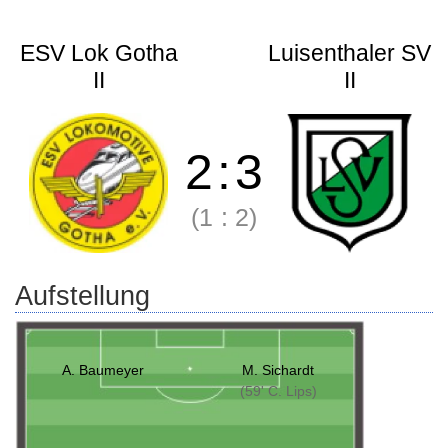
ESV Lok Gotha
Luisenthaler SV
II
II
2
:
3
(1
:
2)
Aufstellung
A. Baumeyer
M. Sichardt
(59' C. Lips)