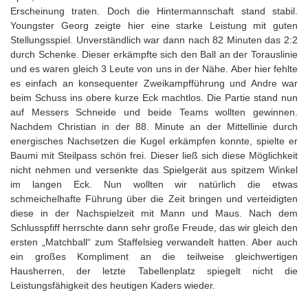
Erscheinung traten. Doch die Hintermannschaft stand stabil.
Youngster Georg zeigte hier eine starke Leistung mit guten
Stellungsspiel. Unverständlich war dann nach 82 Minuten das 2:2
durch Schenke. Dieser erkämpfte sich den Ball an der Torauslinie
und es waren gleich 3 Leute von uns in der Nähe. Aber hier fehlte
es einfach an konsequenter Zweikampfführung und Andre war
beim Schuss ins obere kurze Eck machtlos. Die Partie stand nun
auf Messers Schneide und beide Teams wollten gewinnen.
Nachdem Christian in der 88. Minute an der Mittellinie durch
energisches Nachsetzen die Kugel erkämpfen konnte, spielte er
Baumi mit Steilpass schön frei. Dieser ließ sich diese Möglichkeit
nicht nehmen und versenkte das Spielgerät aus spitzem Winkel
im langen Eck. Nun wollten wir natürlich die etwas
schmeichelhafte Führung über die Zeit bringen und verteidigten
diese in der Nachspielzeit mit Mann und Maus. Nach dem
Schlusspfiff herrschte dann sehr große Freude, das wir gleich den
ersten „Matchball“ zum Staffelsieg verwandelt hatten. Aber auch
ein großes Kompliment an die teilweise gleichwertigen
Hausherren, der letzte Tabellenplatz spiegelt nicht die
Leistungsfähigkeit des heutigen Kaders wieder.