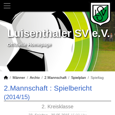
Luisenthaler SV e.V.
Offizielle Homepage
Männer
Archiv
2.Mannschaft
Spielplan
Spieltag
2.Mannschaft :
Spielbericht
(2014/15)
2. Kreisklasse