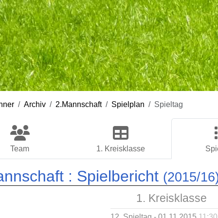
nner
Archiv
2.Mannschaft
Spielplan
Spieltag
Team
1. Kreisklasse
Spi
annschaft :
Spielbericht
(2015/16
1. Kreisklasse
12. Spieltag - 01.11.2015
11:30