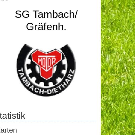
SG Tambach/
Gräfenh.
atistik
arten