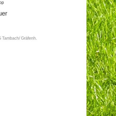
pp
uer
 Tambach/ Gräfenh.