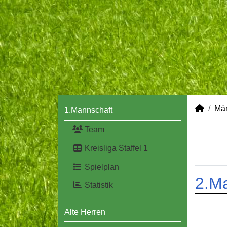
Mä
1.Mannschaft
Team
Kreisliga Staffel 1
Spielplan
2.M
Statistik
Alte Herren