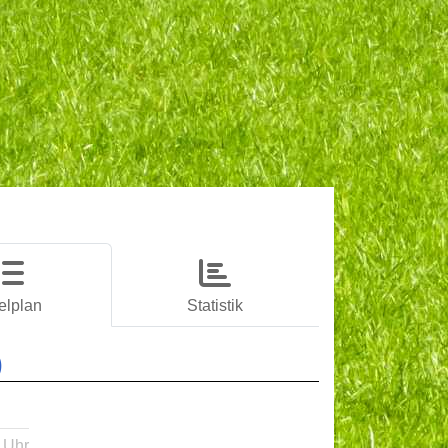
elplan
Statistik
)
 Uhr