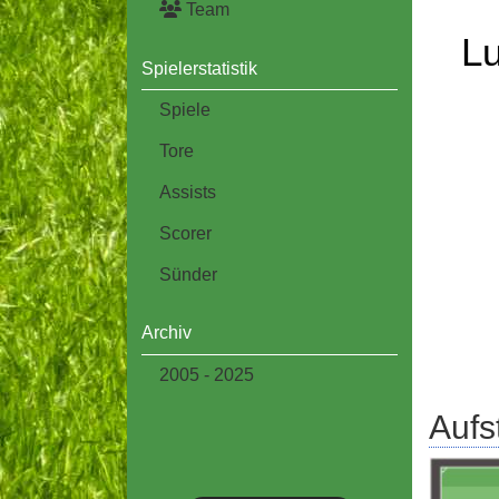
Team
Lu
Spielerstatistik
Spiele
Tore
Assists
Scorer
Sünder
Archiv
2005 - 2025
Aufs