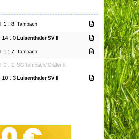
1 : 8
I
Tambach
14 : 0
h
Luisenthaler SV II
1 : 7
I
Tambach
0 : 1
I
SG Tambach/ Gräfenh.
10 : 3
.
Luisenthaler SV II