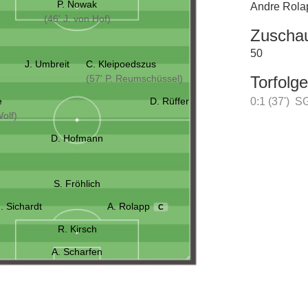
P. Nowak
Andre Rola
(46' J. von Hof)
Zuscha
50
J. Umbreit
C. Kleipoedszus
(57' P. Reumschüssel)
Torfolge
e
D. Rüffer
0:1 (37')
SG
Wolf)
D. Hofmann
S. Fröhlich
. Sichardt
A. Rolapp
C
R. Kirsch
A. Scharfen