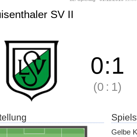
isenthaler SV II
0
:
1
(0
:
1)
tellung
Spielst
Gelbe K