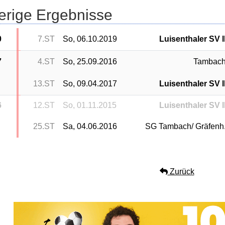
erige Ergebnisse
0
7.ST
So, 06.10.2019
Luisenthaler SV I
7
4.ST
So, 25.09.2016
Tambac
13.ST
So, 09.04.2017
Luisenthaler SV I
6
12.ST
So, 01.11.2015
Luisenthaler SV I
25.ST
Sa, 04.06.2016
SG Tambach/ Gräfenh
Zurück