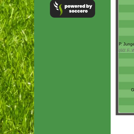
P. Jung
(60' F. 
G