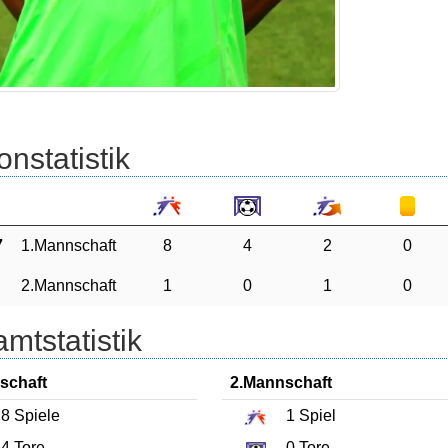
onstatistik
7
1.Mannschaft
8
4
2
0
2.Mannschaft
1
0
1
0
mtstatistik
schaft
2.Mannschaft
8
Spiele
1
Spiel
4
Tore
0
Tore