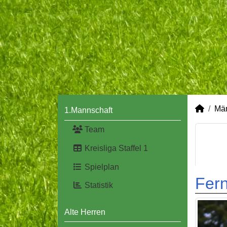
Mä
1.Mannschaft
Team
Kreisliga Staffel 1
Spielplan
Fer
Statistik
Alte Herren