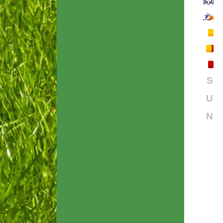
S
U
N