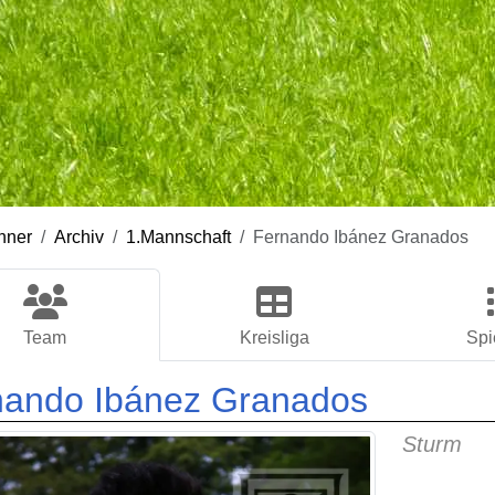
nner
Archiv
1.Mannschaft
Fernando Ibánez Granados
Team
Kreisliga
Spi
nando Ibánez Granados
Sturm