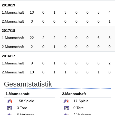
2018/19
1.Mannschaft
13
0
1
3
0
0
5
4
2.Mannschaft
3
0
0
0
0
0
0
1
2017/18
1.Mannschaft
22
2
2
2
0
0
6
8
2.Mannschaft
2
0
1
0
0
0
0
0
2016/17
1.Mannschaft
9
0
1
0
0
0
8
2
2.Mannschaft
10
0
1
1
0
0
1
0
Gesamtstatistik
1.Mannschaft
2.Mannschaft
158
Spiele
17
Spiele
3
Tore
0
Tore
6
Vorlagen
2
Vorlagen