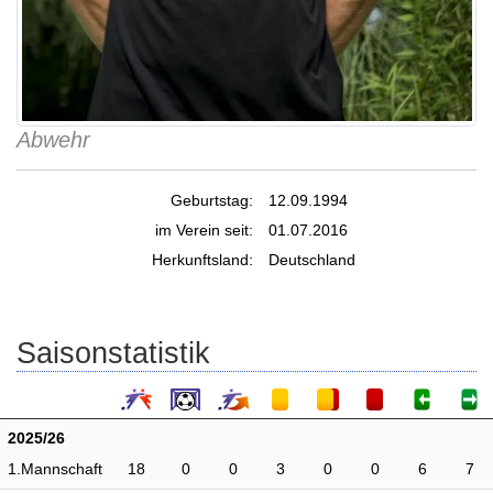
Abwehr
Geburtstag:
12.09.1994
im Verein seit:
01.07.2016
Herkunftsland:
Deutschland
Saisonstatistik
2025/26
1.Mannschaft
18
0
0
3
0
0
6
7