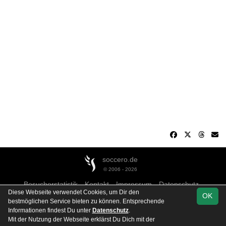
soccero.de
© 2006 - 2026
Besucherstatistik
Kontakt
Impressum
Datenschutz
Diese Webseite verwendet Cookies, um Dir den
OK
bestmöglichen Service bieten zu können. Entsprechende
Informationen findest Du unter
Datenschutz
.
Mit der Nutzung der Webseite erklärst Du Dich mit der