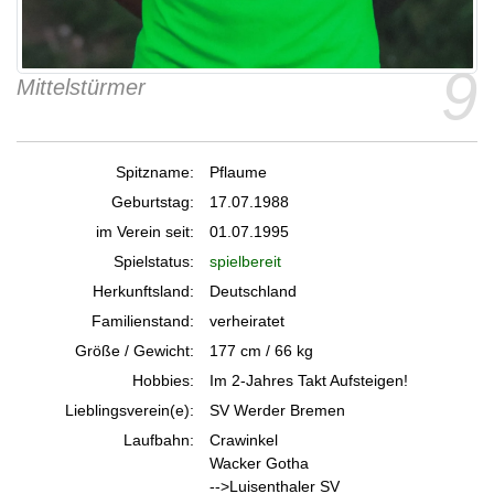
9
Mittelstürmer
Spitzname:
Pflaume
Geburtstag:
17.07.1988
im Verein seit:
01.07.1995
Spielstatus:
spielbereit
Herkunftsland:
Deutschland
Familienstand:
verheiratet
Größe / Gewicht:
177 cm / 66 kg
Hobbies:
Im 2-Jahres Takt Aufsteigen!
Lieblingsverein(e):
SV Werder Bremen
Laufbahn:
Crawinkel
Wacker Gotha
-->Luisenthaler SV