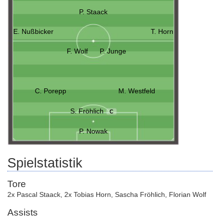
P. Staack
E. Nußbicker
T. Horn
F. Wolf
P. Junge
C. Porepp
M. Westfeld
S. Fröhlich
C
P. Nowak
Spielstatistik
Tore
2x Pascal Staack
,
2x Tobias Horn
,
Sascha Fröhlich
,
Florian Wolf
Assists