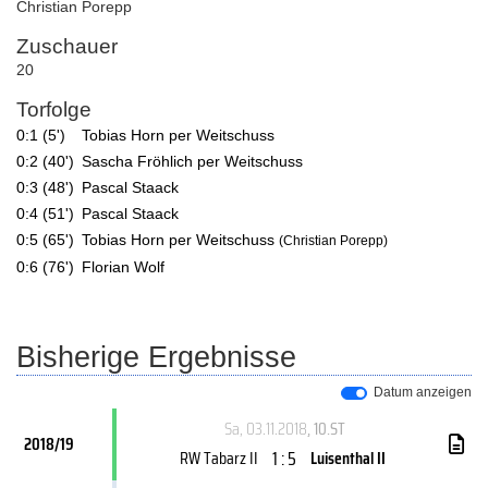
Christian Porepp
Zuschauer
20
Torfolge
0:1 (5')
Tobias Horn per Weitschuss
0:2 (40')
Sascha Fröhlich per Weitschuss
0:3 (48')
Pascal Staack
0:4 (51')
Pascal Staack
0:5 (65')
Tobias Horn per Weitschuss
(Christian Porepp)
0:6 (76')
Florian Wolf
Bisherige Ergebnisse
Datum anzeigen
Sa, 03.11.2018
, 10.ST
2018/19
1 : 5
RW Tabarz II
Luisenthal II