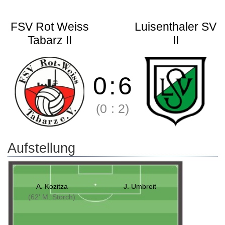
FSV Rot Weiss
Luisenthaler SV
Tabarz II
II
0
:
6
(0
:
2)
Aufstellung
A. Kozitza
J. Umbreit
(62' M. Storch)