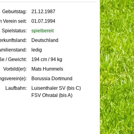
Geburtstag:
21.12.1987
m Verein seit:
01.07.1994
Spielstatus:
spielbereit
erkunftsland:
Deutschland
milienstand:
ledig
e / Gewicht:
194 cm / 94 kg
Vorbild(er):
Mats Hummels
ngsverein(e):
Borussia Dortmund
Laufbahn:
Luisenthaler SV (bis C)
FSV Ohratal (bis A)