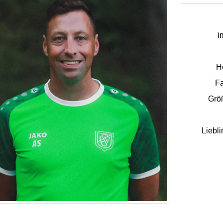
i
H
Fa
Größ
Liebli