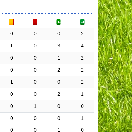
0
0
0
2
1
0
3
4
0
0
1
2
0
0
2
2
1
0
0
2
0
0
2
1
0
1
0
0
0
0
0
1
0
0
1
0