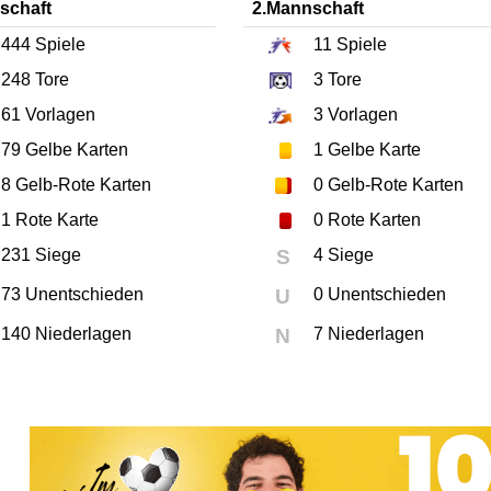
schaft
2.Mannschaft
444
Spiele
11
Spiele
248
Tore
3
Tore
61
Vorlagen
3
Vorlagen
79
Gelbe Karten
1
Gelbe Karte
8
Gelb-Rote Karten
0
Gelb-Rote Karten
1
Rote Karte
0
Rote Karten
231 Siege
S
4 Siege
73 Unentschieden
U
0 Unentschieden
140 Niederlagen
N
7 Niederlagen