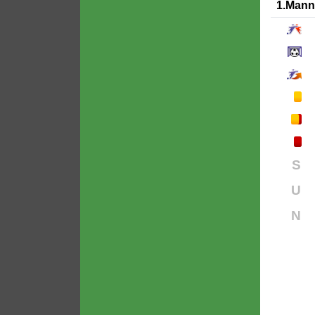
1.Mann
S
U
N