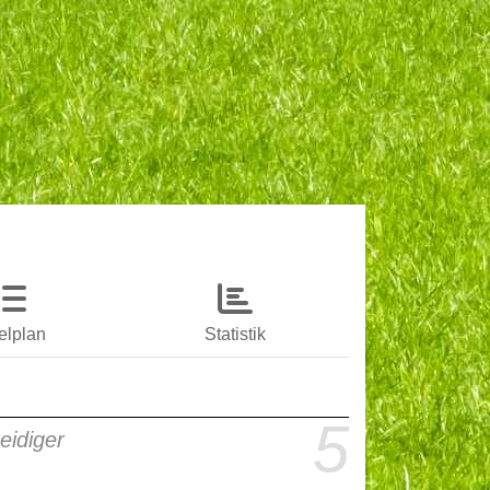
elplan
Statistik
5
eidiger