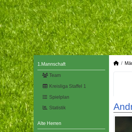
Mä
1.Mannschaft
Team
Kreisliga Staffel 1
Spielplan
Andr
Statistik
Alte Herren