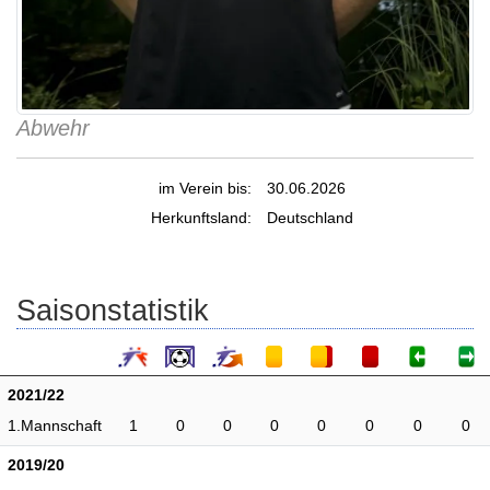
Abwehr
im Verein bis:
30.06.2026
Herkunftsland:
Deutschland
Saisonstatistik
2021/22
1.Mannschaft
1
0
0
0
0
0
0
0
2019/20