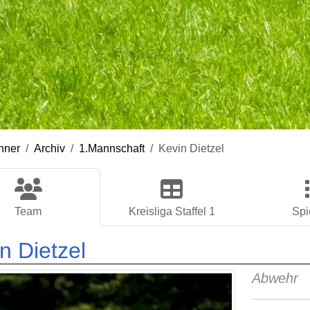
nner
Archiv
1.Mannschaft
Kevin Dietzel
Team
Kreisliga Staffel 1
Spi
n Dietzel
Abwehr