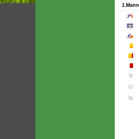
1.Mann
S
U
N