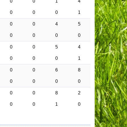
0
0
1
4
0
0
0
1
0
0
4
5
0
0
0
0
0
0
5
4
0
0
0
1
0
0
6
8
0
0
0
0
0
0
8
2
0
0
1
0