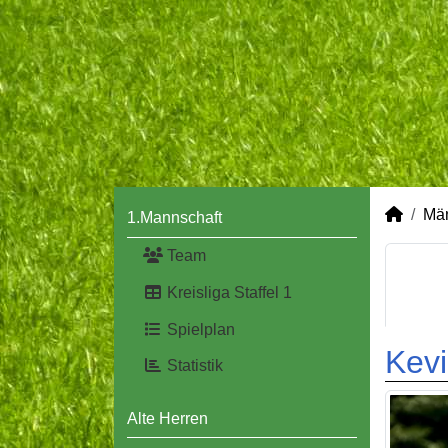
Mä
1.Mannschaft
Team
Kreisliga Staffel 1
Spielplan
Kevi
Statistik
Alte Herren