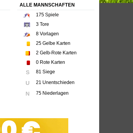
ALLE MANNSCHAFTEN
175
Spiele
3
Tore
8
Vorlagen
25
Gelbe Karten
2
Gelb-Rote Karten
0
Rote Karten
S
81 Siege
U
21 Unentschieden
N
75 Niederlagen