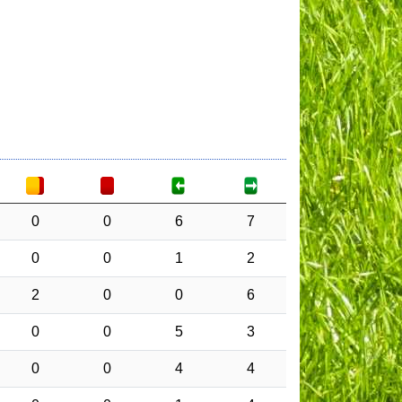
0
0
6
7
0
0
1
2
2
0
0
6
0
0
5
3
0
0
4
4