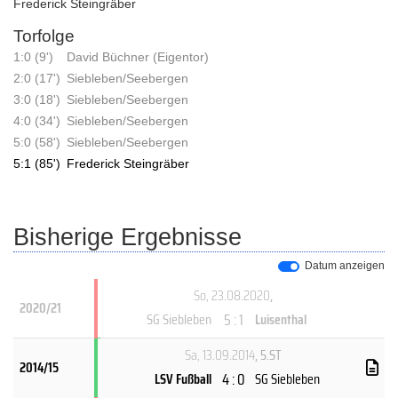
Frederick Steingräber
Torfolge
1:0 (9')
David Büchner (Eigentor)
2:0 (17')
Siebleben/Seebergen
3:0 (18')
Siebleben/Seebergen
4:0 (34')
Siebleben/Seebergen
5:0 (58')
Siebleben/Seebergen
5:1 (85')
Frederick Steingräber
Bisherige Ergebnisse
Datum anzeigen
So, 23.08.2020
,
2020/21
5 : 1
SG Siebleben
Luisenthal
Sa, 13.09.2014
, 5.ST
2014/15
4 : 0
LSV Fußball
SG Siebleben