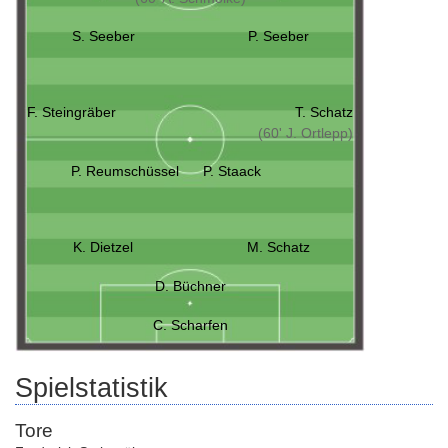
S. Seeber
P. Seeber
F. Steingräber
T. Schatz
(60' J. Ortlepp)
P. Reumschüssel
P. Staack
K. Dietzel
M. Schatz
D. Büchner
C. Scharfen
Spielstatistik
Tore