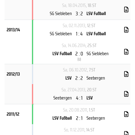
Sa, 18.04.2015
, 18.ST
3 : 2
SG Siebleben
LSV Fußball
Sa, 02.11.2013
, 12.ST
2013/14
1 : 4
SG Siebleben
LSV Fußball
Sa, 14.06.2014
, 25.ST
2 : 0
LSV Fußball
SG Siebleben
(
U
)
Sa, 06.10.2012
, 7.ST
2012/13
2 : 2
LSV
Seebergen
Sa, 27.04.2013
, 20.ST
4 : 1
Seebergen
LSV
Sa, 20.08.2011
, 1.ST
2011/12
2 : 1
LSV Fußball
Seebergen
So, 11.12.2011
, 14.ST