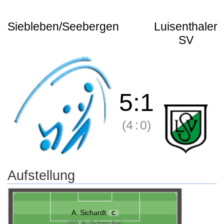
Siebleben/Seebergen
Luisenthaler
SV
5
:
1
(4
:
0)
Aufstellung
A. Sichardt
C
(60' A. Schmolke)