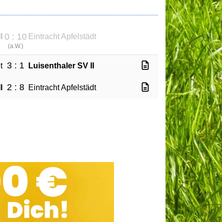
0 : 10
I
Eintracht Apfelstädt
(
a.W.
)
3 : 1
t
Luisenthaler SV II
2 : 8
I
Eintracht Apfelstädt