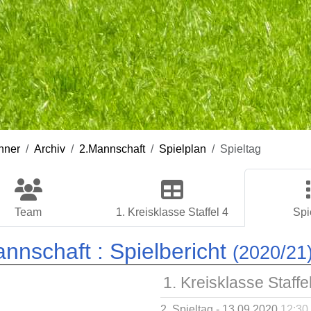
nner
Archiv
2.Mannschaft
Spielplan
Spieltag
Team
1. Kreisklasse Staffel 4
Spi
annschaft :
Spielbericht
(2020/21
1. Kreisklasse Staffe
2. Spieltag - 13.09.2020
12:30