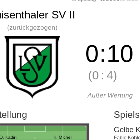
isenthaler SV II
(zurückgezogen)
0
:
10
(0
:
4)
Außer Wertung
tellung
Spielst
Gelbe K
O. Kadiri
K. Michel
Fabio Köhl