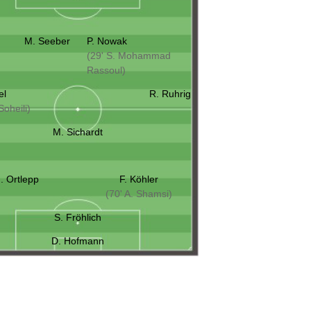
M. Seeber
P. Nowak
(29' S. Mohammad
Rassoul)
el
R. Ruhrig
Soheili)
M. Sichardt
J. Ortlepp
F. Köhler
(70' A. Shamsi)
S. Fröhlich
D. Hofmann