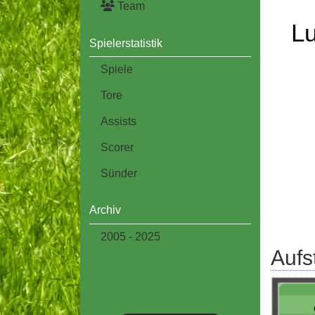
Team
Lu
Spielerstatistik
Spiele
Tore
Assists
Scorer
Sünder
Archiv
2005 - 2025
Aufs