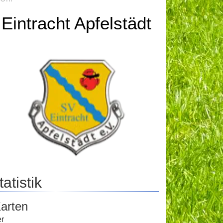
Eintracht Apfelstädt
atistik
arten
er