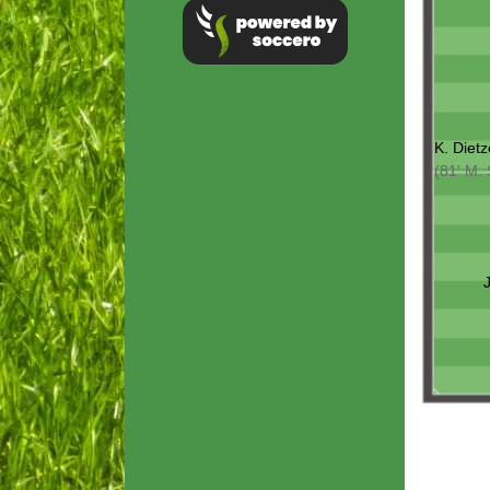
K. Dietz
(81' M. 