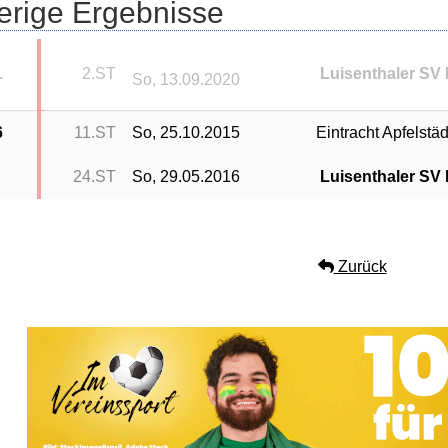
erige Ergebnisse
1
2.ST
Luisenthaler SV I
So, 13.09.2020
6
11.ST
So, 25.10.2015
Eintracht Apfelstäd
24.ST
So, 29.05.2016
Luisenthaler SV I
Zurück