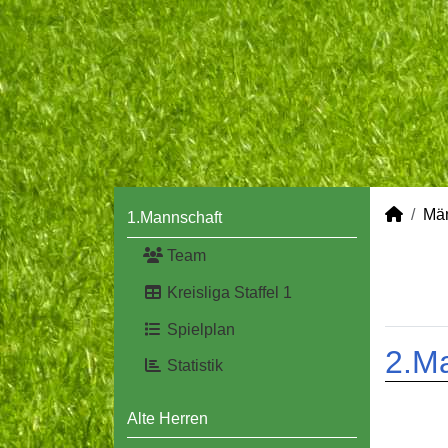
Mä
1.Mannschaft
Team
Kreisliga Staffel 1
Spielplan
2.M
Statistik
Alte Herren