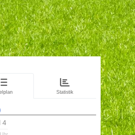
elplan
Statistik
)
l 4
 Uhr