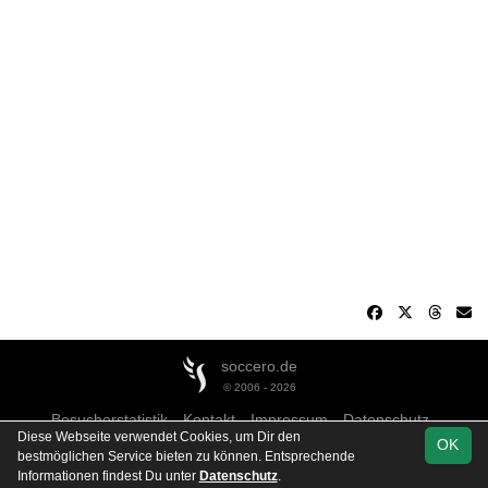
soccero.de
© 2006 - 2026
Besucherstatistik
Kontakt
Impressum
Datenschutz
Diese Webseite verwendet Cookies, um Dir den
OK
bestmöglichen Service bieten zu können. Entsprechende
Informationen findest Du unter
Datenschutz
.