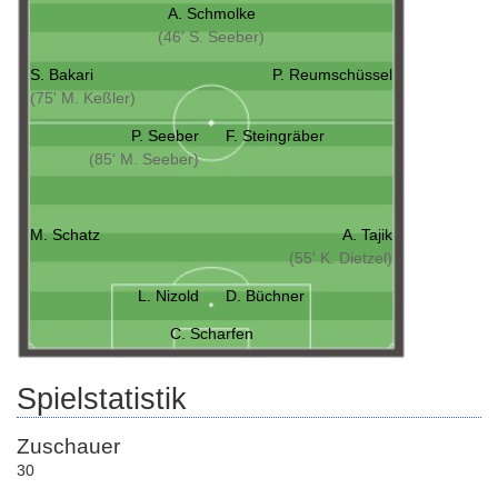
A. Schmolke
(46' S. Seeber)
S. Bakari
P. Reumschüssel
(75' M. Keßler)
P. Seeber
F. Steingräber
(85' M. Seeber)
M. Schatz
A. Tajik
(55' K. Dietzel)
L. Nizold
D. Büchner
C. Scharfen
Spielstatistik
Zuschauer
30