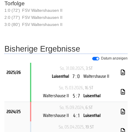
Torfolge
1:0 (72')
FSV Waltershausen II
2:0 (77')
FSV Waltershausen II
3:0 (80')
FSV Waltershausen II
Bisherige Ergebnisse
Datum anzeigen
So, 31.08.2025
, 3.ST
2025/26
7 : 0
Luisenthal
Waltershause II
So, 15.03.2026
, 16.ST
5 : 7
Waltershause II
Luisenthal
So, 15.09.2024
, 6.ST
2024/25
4 : 1
Waltershause II
Luisenthal
Sa, 05.04.2025
, 19.ST