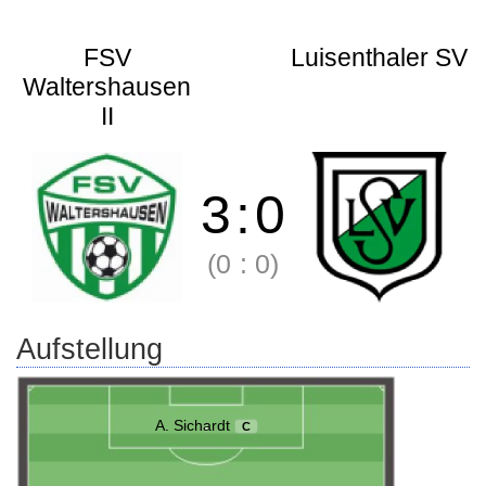
FSV
Luisenthaler SV
Waltershausen
II
3
:
0
(0
:
0)
Aufstellung
A. Sichardt
C