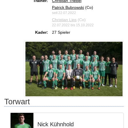
Trainer:
Christian Triebel
Patrick Bubrowski
(Co)
seit 22.07.2022
Christian Lips
(Co)
22.07.2022 bis 15.10.2022
Kader:
27 Spieler
Torwart
Nick Kühnhold