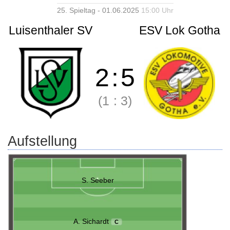
25. Spieltag - 01.06.2025
15:00 Uhr
Luisenthaler SV
ESV Lok Gotha
2
:
5
(1
:
3)
Aufstellung
S. Seeber
A. Sichardt
C