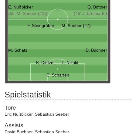
E. Nußbicker
Q. Böttner
(63' M. Seeber (#2))
(46' J. Breitbarth)
F. Steingräber
M. Seeber (#7)
M. Schatz
D. Büchner
K. Dietzel
L. Nizold
C. Scharfen
Spielstatistik
Tore
Eric Nußbicker
,
Sebastian Seeber
Assists
David Büchner
,
Sebastian Seeber