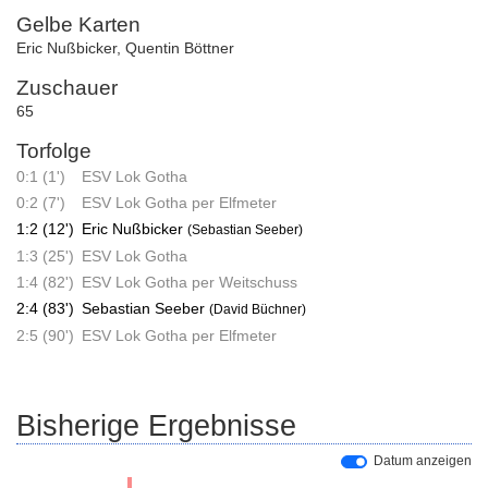
Gelbe Karten
Eric Nußbicker
,
Quentin Böttner
Zuschauer
65
Torfolge
0:1 (1')
ESV Lok Gotha
0:2 (7')
ESV Lok Gotha per Elfmeter
1:2 (12')
Eric Nußbicker
(Sebastian Seeber)
1:3 (25')
ESV Lok Gotha
1:4 (82')
ESV Lok Gotha per Weitschuss
2:4 (83')
Sebastian Seeber
(David Büchner)
2:5 (90')
ESV Lok Gotha per Elfmeter
Bisherige Ergebnisse
Datum anzeigen