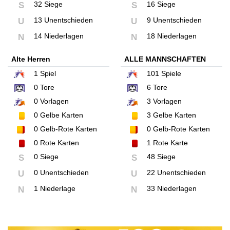
32 Siege
16 Siege
S
S
13 Unentschieden
9 Unentschieden
U
U
14 Niederlagen
18 Niederlagen
N
N
Alte Herren
ALLE MANNSCHAFTEN
1
Spiel
101
Spiele
0
Tore
6
Tore
0
Vorlagen
3
Vorlagen
0
Gelbe Karten
3
Gelbe Karten
0
Gelb-Rote Karten
0
Gelb-Rote Karten
0
Rote Karten
1
Rote Karte
0 Siege
48 Siege
S
S
0 Unentschieden
22 Unentschieden
U
U
1 Niederlage
33 Niederlagen
N
N