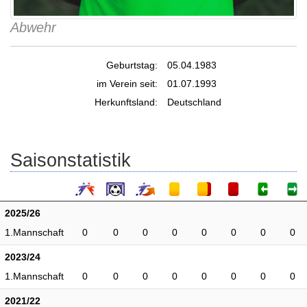
Abwehr
Geburtstag:
05.04.1983
im Verein seit:
01.07.1993
Herkunftsland:
Deutschland
Saisonstatistik
2025/26
1.Mannschaft
0
0
0
0
0
0
0
0
2023/24
1.Mannschaft
0
0
0
0
0
0
0
0
2021/22