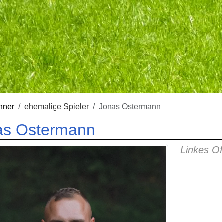
nner
ehemalige Spieler
Jonas Ostermann
as Ostermann
Linkes Of