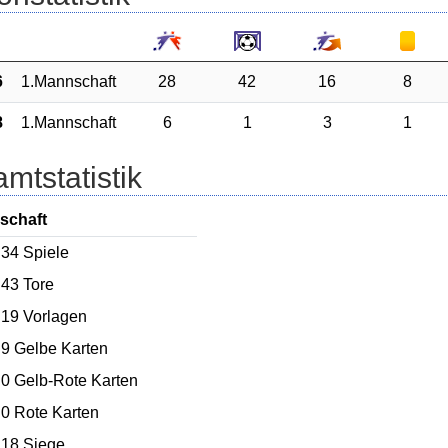
6
1.Mannschaft
28
42
16
8
8
1.Mannschaft
6
1
3
1
mtstatistik
schaft
34
Spiele
43
Tore
19
Vorlagen
9
Gelbe Karten
0
Gelb-Rote Karten
0
Rote Karten
18 Siege