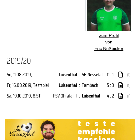
zum Profil
von
Eric Nußbicker
2019/20
So, 11.08.2019
,
Luisenthal
:
SG Nessetal
11 : 1
(1)
Fr, 16.08.2019
, Testspiel
Luisenthal
:
Tambach
5 : 3
(1)
Sa, 19.10.2019
, 8.ST
FSV Ohratal II
:
Luisenthal
4 : 2
(1)