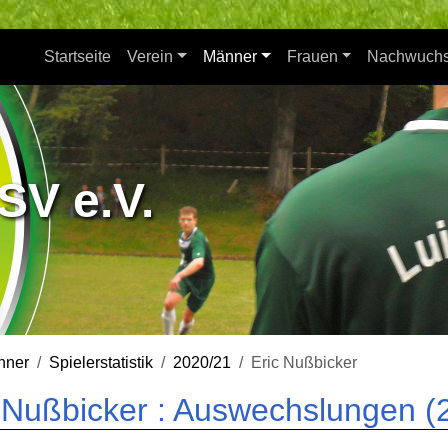
Startseite
Verein
Männer
Frauen
Nachwuch
SV e.V.
nner
Spielerstatistik
2020/21
Eric Nußbicker
 Nußbicker : Auswechslungen (