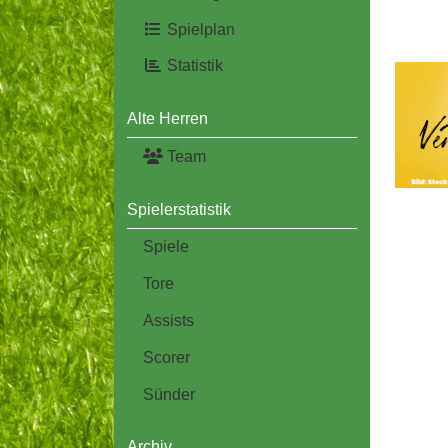
Spielplan
Statistik
Alte Herren
Team
Spielerstatistik
Spiele
Tore
Assists
Scorer
Sünder
Archiv