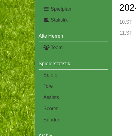
202
Spielplan
Statistik
10.ST
11.ST
Alte Herren
Team
Spielerstatistik
Spiele
Tore
Assists
Scorer
Sünder
Archiv