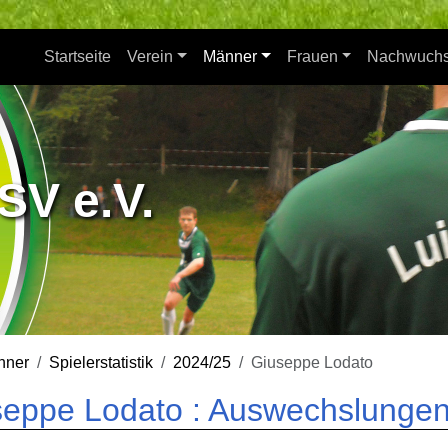
Startseite
Verein
Männer
Frauen
Nachwuch
SV e.V.
nner
Spielerstatistik
2024/25
Giuseppe Lodato
eppe Lodato : Auswechslungen