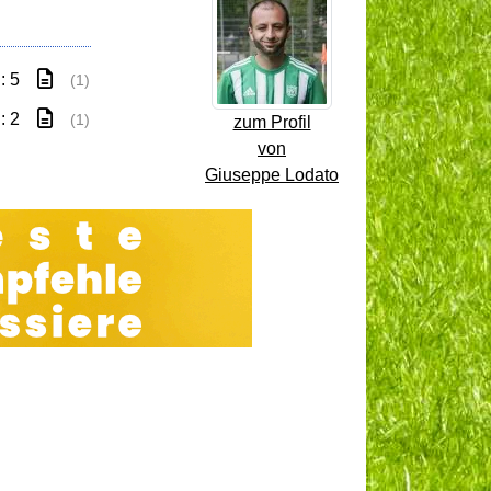
: 5
(1)
: 2
(1)
zum Profil
von
Giuseppe Lodato