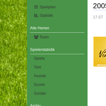
200
Spielplan
Statistik
17.ST
Alte Herren
Team
Spielerstatistik
Spiele
Tore
Assists
Scorer
Sünder
Archiv