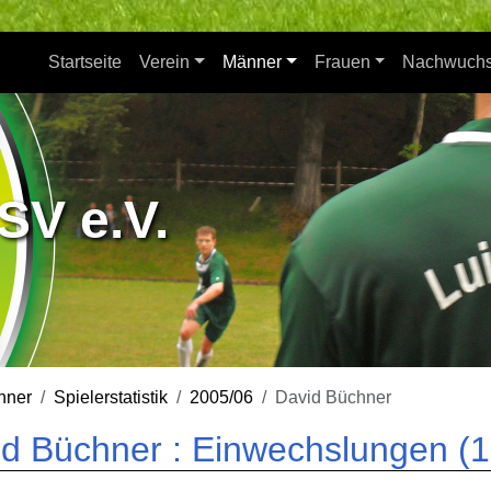
Startseite
Verein
Männer
Frauen
Nachwuch
SV e.V.
nner
Spielerstatistik
2005/06
David Büchner
d Büchner : Einwechslungen (