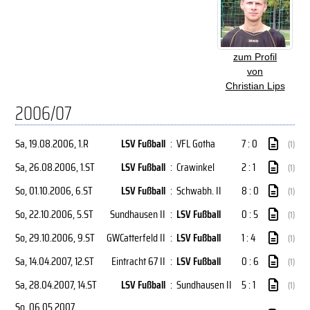
zum Profil
von
Christian Lips
2006/07
Sa, 19.08.2006
, 1.R
LSV Fußball
:
VFL Gotha
7 : 0
(1)
Sa, 26.08.2006
, 1.ST
LSV Fußball
:
Crawinkel
2 : 1
(1)
So, 01.10.2006
, 6.ST
LSV Fußball
:
Schwabh. II
8 : 0
(1)
So, 22.10.2006
, 5.ST
Sundhausen II
:
LSV Fußball
0 : 5
(1)
So, 29.10.2006
, 9.ST
GWCatterfeld II
:
LSV Fußball
1 : 4
(1)
Sa, 14.04.2007
, 12.ST
Eintracht 67 II
:
LSV Fußball
0 : 6
(1)
Sa, 28.04.2007
, 14.ST
LSV Fußball
:
Sundhausen II
5 : 1
(1)
So, 06.05.2007
,