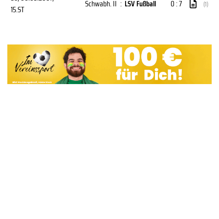
Schwabh. II
:
LSV Fußball
0 : 7
(1)
15.ST