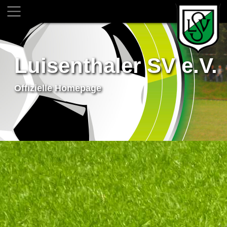
Luisenthaler SV e.V.
Offizielle Homepage