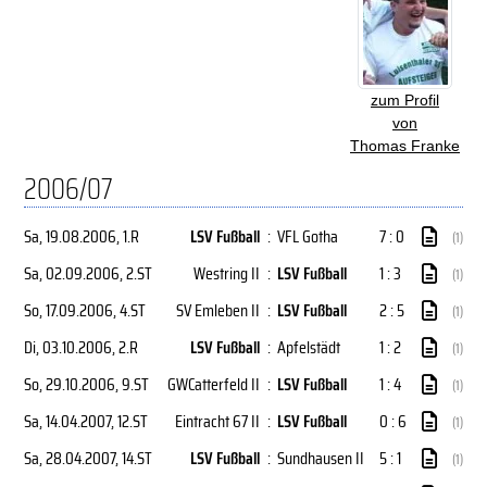
zum Profil
von
Thomas Franke
2006/07
Sa, 19.08.2006
, 1.R
LSV Fußball
:
VFL Gotha
7 : 0
(1)
Sa, 02.09.2006
, 2.ST
Westring II
:
LSV Fußball
1 : 3
(1)
So, 17.09.2006
, 4.ST
SV Emleben II
:
LSV Fußball
2 : 5
(1)
Di, 03.10.2006
, 2.R
LSV Fußball
:
Apfelstädt
1 : 2
(1)
So, 29.10.2006
, 9.ST
GWCatterfeld II
:
LSV Fußball
1 : 4
(1)
Sa, 14.04.2007
, 12.ST
Eintracht 67 II
:
LSV Fußball
0 : 6
(1)
Sa, 28.04.2007
, 14.ST
LSV Fußball
:
Sundhausen II
5 : 1
(1)