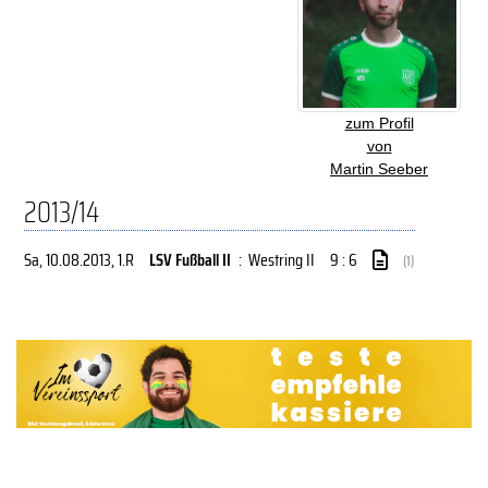
zum Profil
von
Martin Seeber
2013/14
Sa, 10.08.2013
, 1.R
LSV Fußball II
:
Westring II
9 : 6
(1)