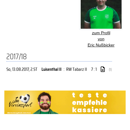
zum Profil
von
Eric Nußbicker
2017/18
So, 13.08.2017
, 2.ST
Luisenthal II
:
RW Tabarz II
7 : 1
(1)