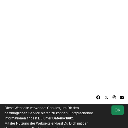
Diese Webseite verwendet Cookies, um Dir den
OK
soccero.de
bestmöglichen Service bieten zu können. Entsprechende
© 2006 - 2026
Informationen findest Du unter
Datenschutz
.
Mit der Nutzung der Webseite erklärst Du Dich mit der
Besucherstatistik
Kontakt
Impressum
Datenschutz