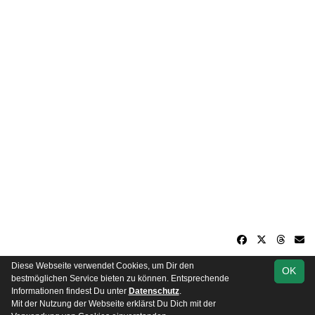
Diese Webseite verwendet Cookies, um Dir den
OK
soccero.de
bestmöglichen Service bieten zu können. Entsprechende
© 2006 - 2026
Informationen findest Du unter
Datenschutz
.
Mit der Nutzung der Webseite erklärst Du Dich mit der
Besucherstatistik
Kontakt
Impressum
Datenschutz