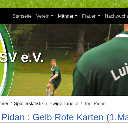
Startseite
Verein
Männer
Frauen
Nachwuch
SV e.V.
nner
Spielerstatistik
Ewige Tabelle
Toni Pidan
 Pidan : Gelb Rote Karten (1.M