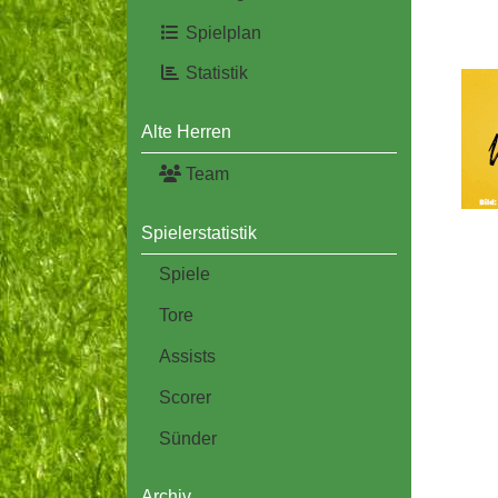
Spielplan
Statistik
Alte Herren
Team
Spielerstatistik
Spiele
Tore
Assists
Scorer
Sünder
Archiv