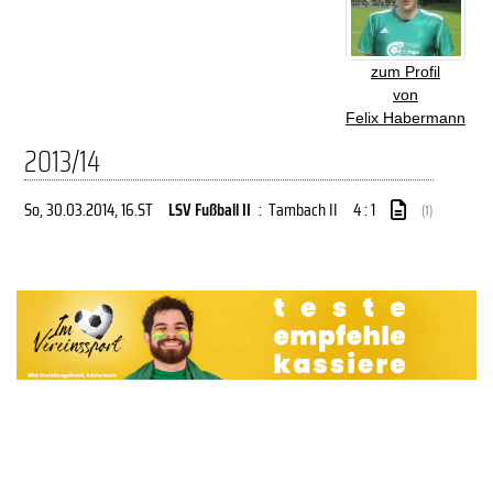
zum Profil
von
Felix Habermann
2013/14
So, 30.03.2014
, 16.ST
LSV Fußball II
:
Tambach II
4 : 1
(1)