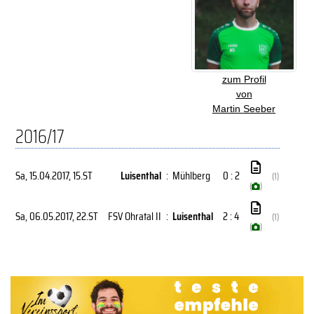
zum Profil
von
Martin Seeber
2016/17
Sa, 15.04.2017
, 15.ST
Luisenthal
:
Mühlberg
0 : 2
(1)
(
)
Sa, 06.05.2017
, 22.ST
FSV Ohratal II
:
Luisenthal
2 : 4
(1)
(
)