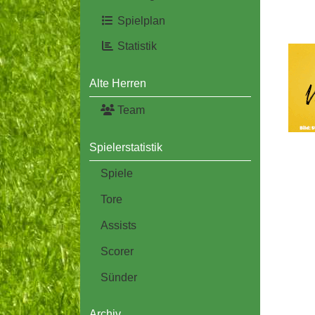
Spielplan
Statistik
Alte Herren
Team
Spielerstatistik
Spiele
Tore
Assists
Scorer
Sünder
Archiv