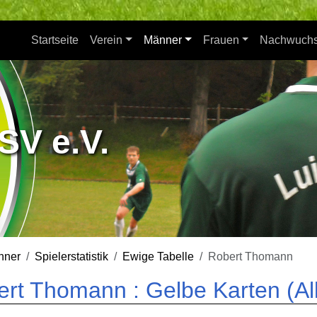
Startseite
Verein
Männer
Frauen
Nachwuch
SV e.V.
nner
Spielerstatistik
Ewige Tabelle
Robert Thomann
rt Thomann : Gelbe Karten (Al