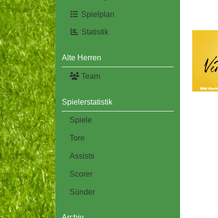
Spielplan
Statistik
Alte Herren
Team
Spielerstatistik
Spiele
Tore
Assists
Scorer
Sünder
Archiv