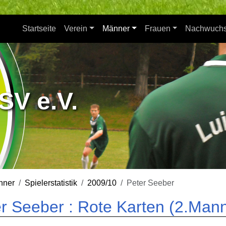
Startseite
Verein
Männer
Frauen
Nachwuch
SV e.V.
nner
Spielerstatistik
2009/10
Peter Seeber
r Seeber : Rote Karten (2.Mann