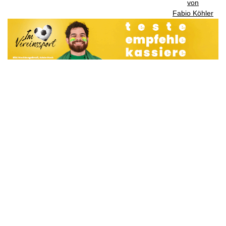
von
Fabio Köhler