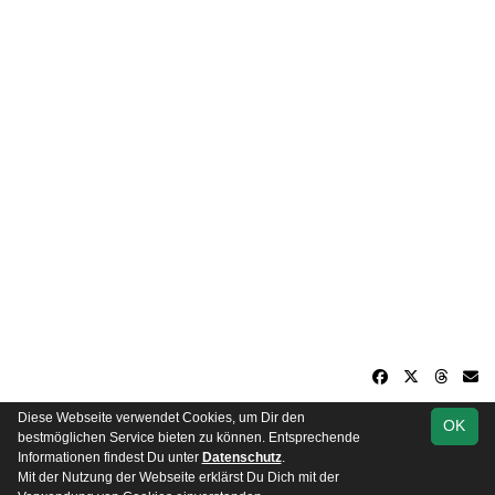
Diese Webseite verwendet Cookies, um Dir den
OK
soccero.de
bestmöglichen Service bieten zu können. Entsprechende
© 2006 - 2026
Informationen findest Du unter
Datenschutz
.
Mit der Nutzung der Webseite erklärst Du Dich mit der
Besucherstatistik
Kontakt
Impressum
Datenschutz