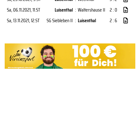
Sa, 06.11.2021
, 11.ST
Luisenthal
:
Waltershause II
2 : 0
Sa, 13.11.2021
, 12.ST
SG Siebleben II
:
Luisenthal
2 : 6