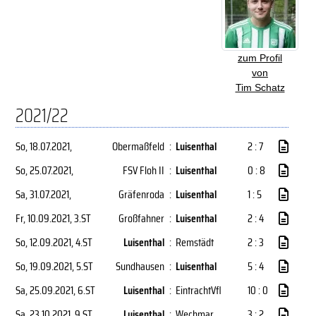
zum Profil
von
Tim Schatz
2021/22
So, 18.07.2021
,
Obermaßfeld
:
Luisenthal
2 : 7
So, 25.07.2021
,
FSV Floh II
:
Luisenthal
0 : 8
Sa, 31.07.2021
,
Gräfenroda
:
Luisenthal
1 : 5
Fr, 10.09.2021
, 3.ST
Großfahner
:
Luisenthal
2 : 4
So, 12.09.2021
, 4.ST
Luisenthal
:
Remstädt
2 : 3
So, 19.09.2021
, 5.ST
Sundhausen
:
Luisenthal
5 : 4
Sa, 25.09.2021
, 6.ST
Luisenthal
:
EintrachtVfl
10 : 0
Sa, 23.10.2021
, 9.ST
Luisenthal
:
Wechmar
3 : 2