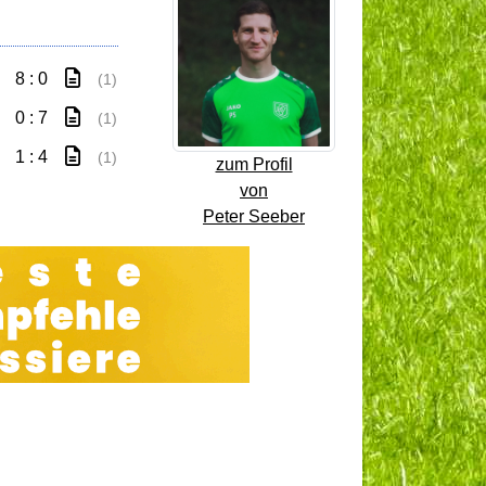
8 : 0
(1)
0 : 7
(1)
1 : 4
(1)
zum Profil
von
Peter Seeber