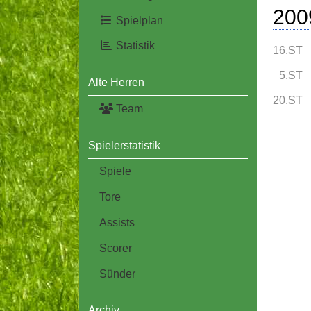
200
Spielplan
Statistik
16.ST
5.ST
Alte Herren
20.ST
Team
Spielerstatistik
Spiele
Tore
Assists
Scorer
Sünder
Archiv