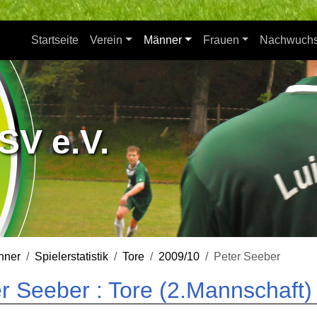
Startseite
Verein
Männer
Frauen
Nachwuch
SV e.V.
nner
Spielerstatistik
Tore
2009/10
Peter Seeber
r Seeber : Tore (2.Mannschaft)